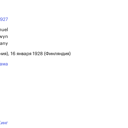
1927
uel
wyn
any
ния), 16 января 1928 (Финляндия)
ама
Кинг