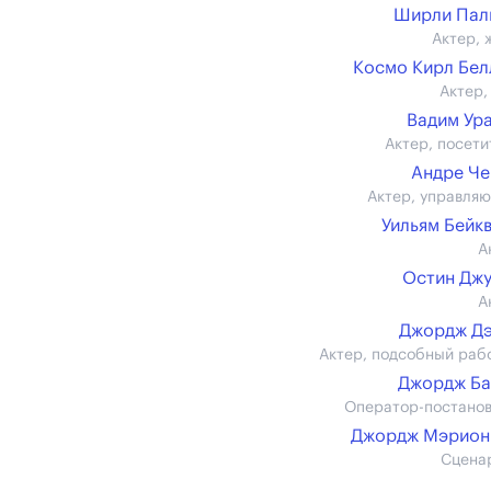
Ширли Пал
Актер, 
Космо Кирл Бе
Актер,
Вадим Ур
Актер, посети
Андре Ч
Актер, управля
Уильям Бейк
А
Остин Дж
А
Джордж Дэ
Актер, подсобный раб
Джордж Ба
Оператор-постано
Джордж Мэрион
Сцена