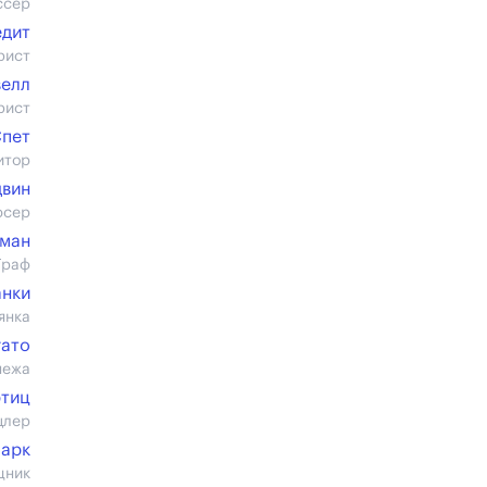
ссер
едит
рист
велл
рист
Спет
итор
двин
юсер
лман
Граф
анки
янка
гато
нежа
ртиц
цлер
ларк
щник