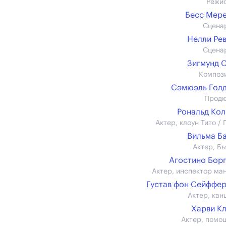
Режи
Бесс Мер
Сцена
Нелли Ре
Сцена
Зигмунд 
Композ
Сэмюэль Гол
Прод
Рональд Ко
Актер, клоун Тито / 
Вильма Б
Актер, Бь
Агостино Бор
Актер, инспектор ма
Густав фон Сейффе
Актер, кан
Харви К
Актер, помо