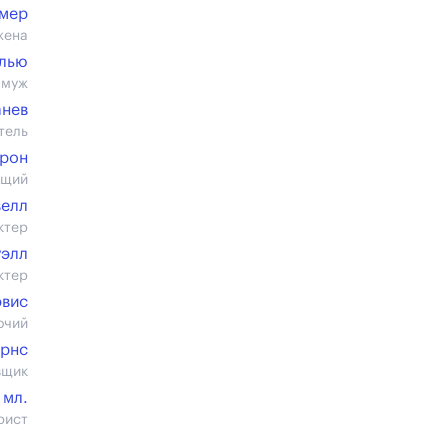
мер
жена
ллью
 муж
анев
тель
ерон
ющий
велл
ктер
уэлл
ктер
вис
очий
рнс
вщик
 мл.
рист