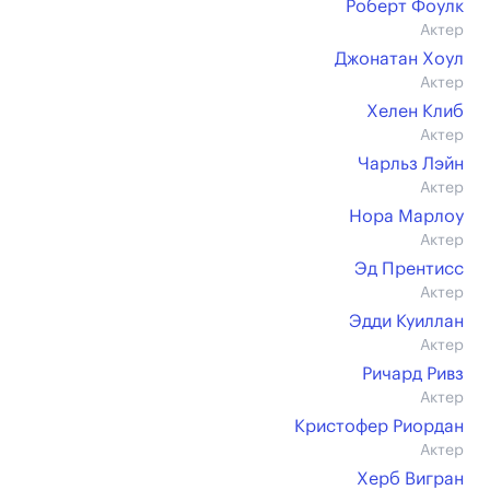
Роберт Фоулк
Актер
Джонатан Хоул
Актер
Хелен Клиб
Актер
Чарльз Лэйн
Актер
Нора Марлоу
Актер
Эд Прентисс
Актер
Эдди Куиллан
Актер
Ричард Ривз
Актер
Кристофер Риордан
Актер
Херб Вигран