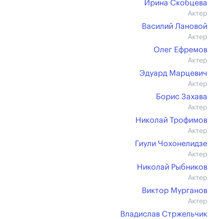
Ирина Скобцева
Актер
Василий Лановой
Актер
Олег Ефремов
Актер
Эдуард Марцевич
Актер
Борис Захава
Актер
Николай Трофимов
Актер
Гиули Чохонелидзе
Актер
Николай Рыбников
Актер
Виктор Мурганов
Актер
Владислав Стржельчик