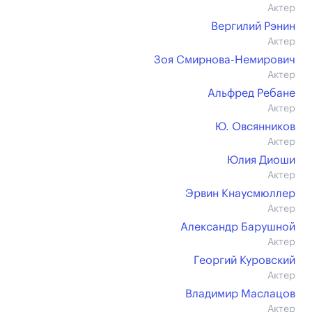
Актер
Вергилий Рэнин
Актер
Зоя Смирнова-Немирович
Актер
Альфред Ребане
Актер
Ю. Овсянников
Актер
Юлия Диоши
Актер
Эрвин Кнаусмюллер
Актер
Александр Барушной
Актер
Георгий Куровский
Актер
Владимир Маслацов
Актер