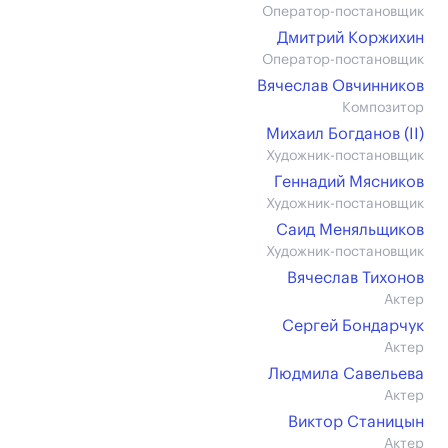
Оператор-постановщик
Дмитрий Коржихин
Оператор-постановщик
Вячеслав Овчинников
Композитор
Михаил Богданов (II)
Художник-постановщик
Геннадий Мясников
Художник-постановщик
Саид Меняльщиков
Художник-постановщик
Вячеслав Тихонов
Актер
Сергей Бондарчук
Актер
Людмила Савельева
Актер
Виктор Станицын
Актер