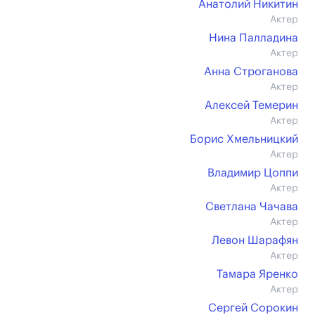
Анатолий Никитин
Актер
Нина Палладина
Актер
Анна Строганова
Актер
Алексей Темерин
Актер
Борис Хмельницкий
Актер
Владимир Цоппи
Актер
Светлана Чачава
Актер
Левон Шарафян
Актер
Тамара Яренко
Актер
Сергей Сорокин