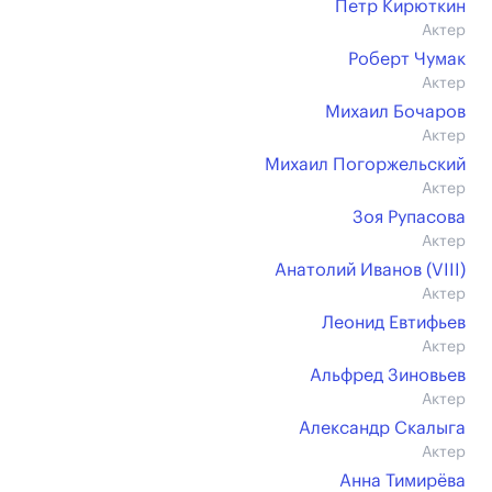
Петр Кирюткин
Актер
Роберт Чумак
Актер
Михаил Бочаров
Актер
Михаил Погоржельский
Актер
Зоя Рупасова
Актер
Анатолий Иванов (VIII)
Актер
Леонид Евтифьев
Актер
Альфред Зиновьев
Актер
Александр Скалыга
Актер
Анна Тимирёва