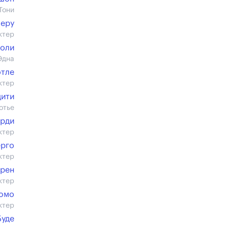
Тони
Леру
ктер
Жоли
Эдна
отле
ктер
дити
отье
арди
ктер
ерго
ктер
трен
ктер
юмо
ктер
Буде