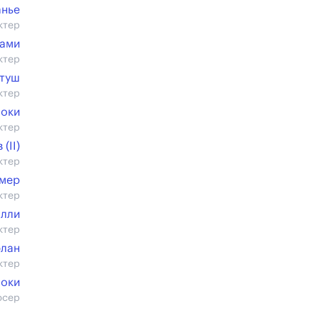
анье
ктер
ами
ктер
туш
ктер
оки
ктер
(II)
ктер
омер
ктер
алли
ктер
рлан
ктер
оки
юсер