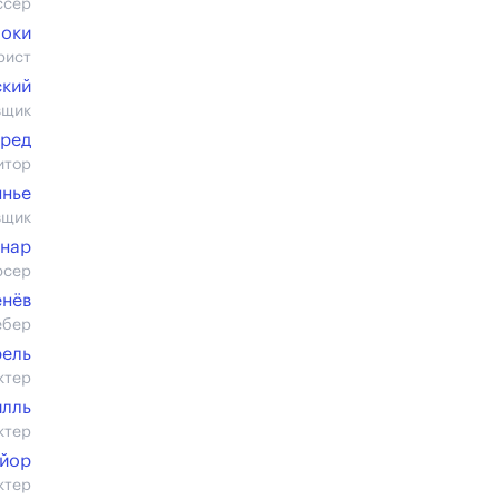
ссер
оки
рист
ский
вщик
Яред
итор
ннье
вщик
нар
юсер
енёв
ебер
рель
ктер
илль
ктер
айор
ктер