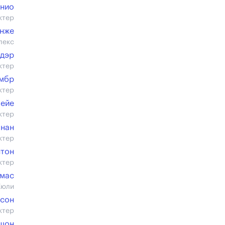
рнио
ктер
нже
лекс
ндэр
ктер
мбр
ктер
ейе
ктер
анан
ктер
стон
ктер
омас
Жюли
сон
ктер
шон