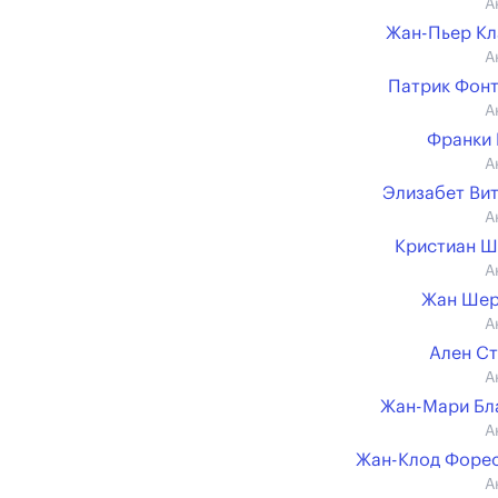
А
Жан-Пьер К
А
Патрик Фон
А
Франки
А
Элизабет Ви
А
Кристиан 
А
Жан Шер
А
Ален С
А
Жан-Мари Бл
А
Жан-Клод Форе
А