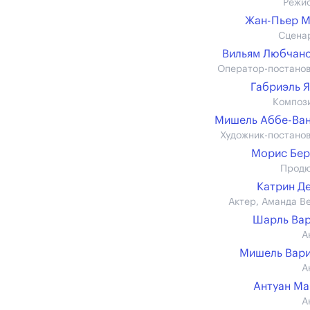
Режи
Жан-Пьер М
Сцена
Вильям Любчан
Оператор-постано
Габриэль 
Композ
Мишель Аббе-Ва
Художник-постано
Морис Бер
Прод
Катрин Д
Актер, Аманда В
Шарль Ва
А
Мишель Вар
А
Антуан М
А