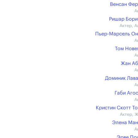
Венсан Фе
А
Ришар Бори
Актер, А
Пьер-Марсель О
А
Том Нове
А
Жан Аб
А
Доминик Лав
А
Габи Аго
А
Кристин Скотт Т
Актер, 
Элена Ман
А
Эрве По