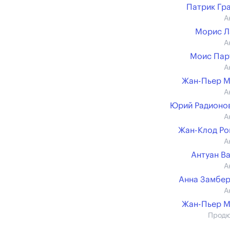
Патрик Гр
А
Морис Л
А
Моис Пар
А
Жан-Пьер М
А
Юрий Радионов 
А
Жан-Клод Р
А
Антуан В
А
Анна Замбе
А
Жан-Пьер М
Прод