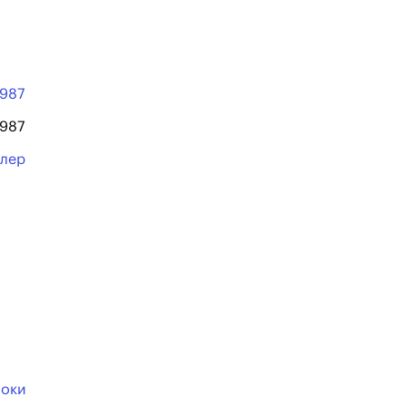
1987
1987
ллер
оки