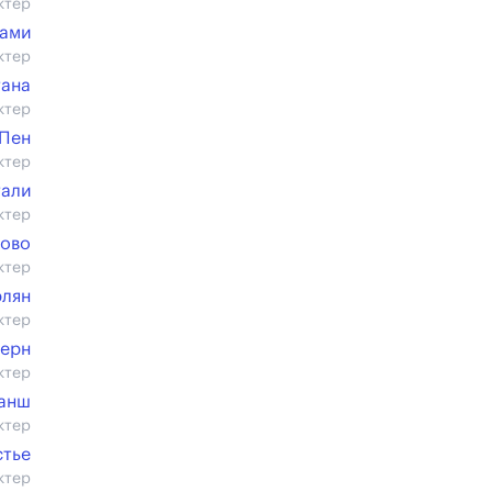
ктер
лами
ктер
тана
ктер
 Пен
ктер
тали
ктер
Шово
ктер
лян
ктер
терн
ктер
анш
ктер
стье
ктер