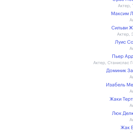
Актер, 
Максим 
А
Сильви 
Актер, 
Луис С
А
Пьер Ар
Актер, Станислас Г
Доминик З
А
Изабель М
А
Жаки Тер
А
Люк Дел
А
Жак 