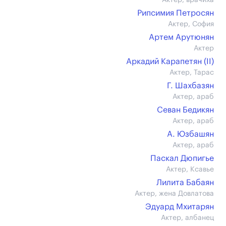
Актер, врачиха
Рипсимия Петросян
Актер, София
Артем Арутюнян
Актер
Аркадий Карапетян (II)
Актер, Тарас
Г. Шахбазян
Актер, араб
Севан Бедикян
Актер, араб
А. Юзбашян
Актер, араб
Паскал Дюпигье
Актер, Ксавье
Лилита Бабаян
Актер, жена Довлатова
Эдуард Мхитарян
Актер, албанец