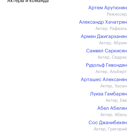
Актеры и команда
Артем Арутюнян
Режиссер
Александр Хачатрян
Актер, Рафаэль
Армен Джигарханян
Актер, Абрам
Самвел Саркисян
Актер, Седрак
Рудольф Гевондян
Актер, Альберт
Арташес Алексанян
Актер, Хасан
Луиза Гамбарян
Актер, Ева
Абел Абелян
Актер, Абель
Сос Джанибекян
Актер, Григорий