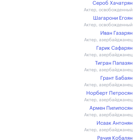
Сероб Хачатрян
Актер, освобожденный
Шагарони Егоян
Актер, освобожденный
Иван Газарян
Актер, азербайджанец
Гарик Сафарян
Актер, азербайджанец
Тигран Папазян
Актер, азербайджанец
Грант Бабаян
Актер, азербайджанец
Норберт Петросян
Актер, азербайджанец
Армен Пилипосян
Актер, азербайджанец
Исаак Антонян
Актер, азербайджанец
Рачия Кобалян