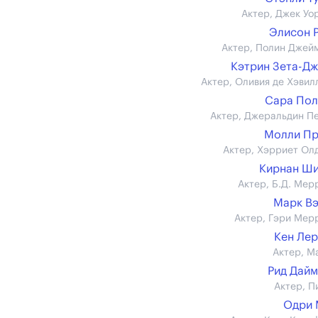
Актер, Джек Уо
Элисон 
Актер, Полин Джей
Кэтрин Зета-Д
Актер, Оливия де Хэвил
Сара Пол
Актер, Джеральдин П
Молли Пр
Актер, Хэрриет Ол
Кирнан Ш
Актер, Б.Д. Мер
Марк В
Актер, Гэри Мер
Кен Ле
Актер, М
Рид Дай
Актер, П
Одри 