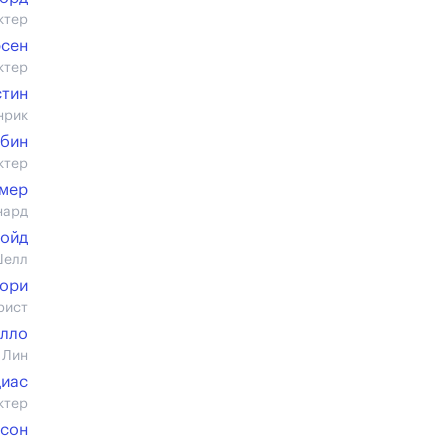
ктер
рсен
ктер
стин
нрик
ббин
ктер
омер
нард
Бойд
Шелл
Кори
рист
елло
 Лин
иас
ктер
тсон