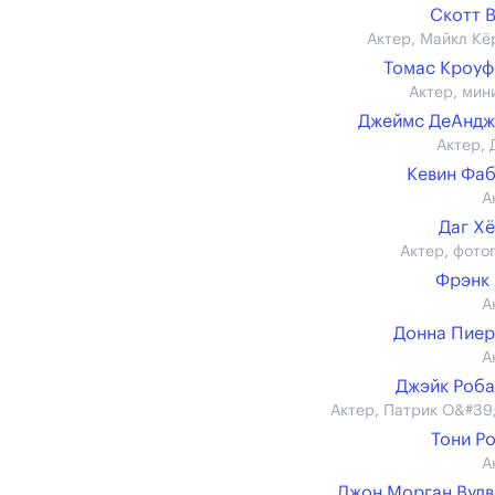
Скотт 
Актер, Майкл Кё
Томас Кроу
Актер, мин
Джеймс ДеАндж
Актер, 
Кевин Фа
А
Даг Х
Актер, фото
Фрэнк
А
Донна Пие
А
Джэйк Роб
Актер, Патрик О&#39
Тони Р
А
Джон Морган Вуд