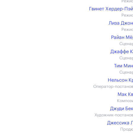
Режи
Гвинет Хердер-Пэ
Режи
Лиза Джо
Режи
Райан М
Сцена
Джаффе К
Сцена
Тим Ми
Сцена
Нельсон К
Оператор-постано
Мак К
Композ
Джуди Бе
Художник-постано
Джессика 
Прод