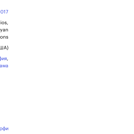
2017
ios,
Ryan
ions
США)
фия
,
ама
ёрфи