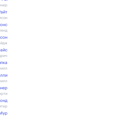
рнер
Райт
мсон
жонс
ленд
сон
ейдж
айс
дрич
ипка
рилл
элли
рилл
рнер
арти
монд
итер
Мур