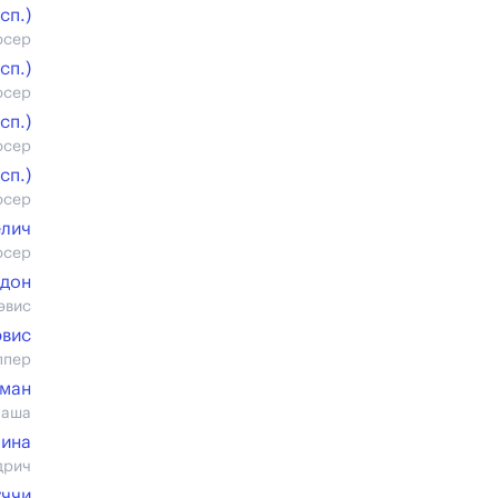
cп.)
юсер
cп.)
юсер
cп.)
юсер
cп.)
юсер
елич
юсер
дон
эвис
эвис
ппер
ман
маша
ина
дрич
уччи