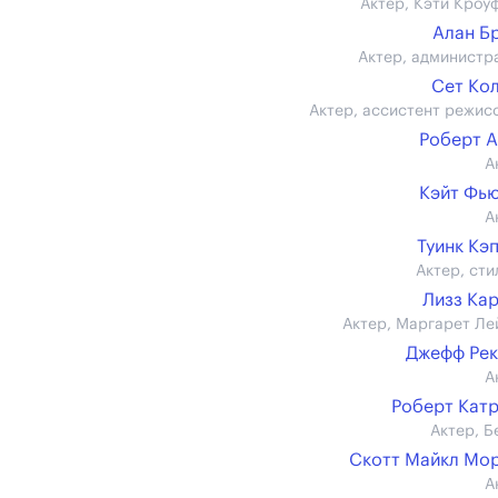
Актер, Кэти Кроу
Алан Б
Актер, администр
Сет Ко
Актер, ассистент режис
Роберт 
А
Кэйт Фь
А
Туинк Кэ
Актер, сти
Лизз Ка
Актер, Маргарет Ле
Джефф Ре
А
Роберт Кат
Актер, Б
Скотт Майкл Мо
А