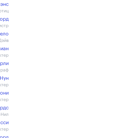
Вэнс
ртиц
форд
истр
ело
Дэйв
биан
ктер
ёрли
граф
 Нун
ктер
рони
ктер
ардс
;Нил
осси
ктер
ворд