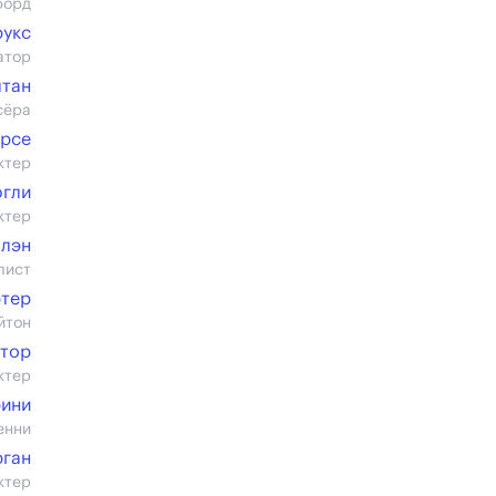
форд
рукс
атор
лтан
сёра
Арсе
ктер
югли
ктер
плэн
лист
ртер
йтон
ктор
ктер
рини
енни
рган
ктер