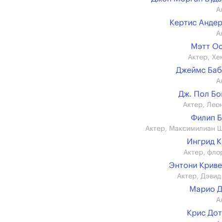
А
Кертис Анде
А
Мэтт О
Актер, Хе
Джеймс Ба
А
Дж. Пол Б
Актер, Лео
Филип 
Актер, Максимилиан 
Ингрид 
Актер, фло
Энтони Крив
Актер, Дэвид
Марио Д
А
Крис До