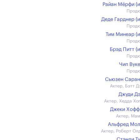
Райан Мёрфи (и
Прод
Деде Гарднер (и
Прод
Тим Минеар (и
Прод
Брэд Питт (и
Прод
Чип Вук
Прод
Сьюзен Саран
Актер, Бэтт Д
Джуди Д
Актер, Хедда Хо
Джеки Хофф
Актер, Ма
Альфред Мол
Актер, Роберт Ол
Стэнли Т