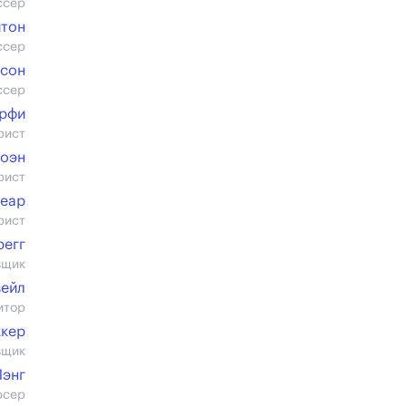
ссер
йтон
ссер
нсон
ссер
ёрфи
рист
оэн
рист
неар
рист
регг
вщик
вейл
итор
ккер
вщик
Лэнг
юсер