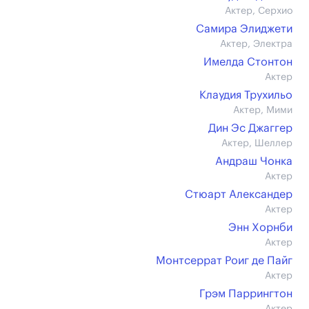
Актер, Серхио
Самира Элиджети
Актер, Электра
Имелда Стонтон
Актер
Клаудия Трухильо
Актер, Мими
Дин Эс Джаггер
Актер, Шеллер
Андраш Чонка
Актер
Стюарт Александер
Актер
Энн Хорнби
Актер
Монтсеррат Роиг де Пайг
Актер
Грэм Паррингтон