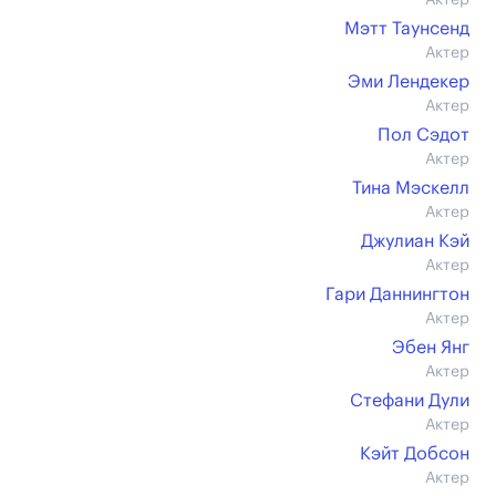
Актер
Мэтт Таунсенд
Актер
Эми Лендекер
Актер
Пол Сэдот
Актер
Тина Мэскелл
Актер
Джулиан Кэй
Актер
Гари Даннингтон
Актер
Эбен Янг
Актер
Стефани Дули
Актер
Кэйт Добсон
Актер