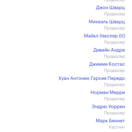
Продюсер
Джон Шварц
Продюсер
Михаэль Шварц
Продюсер
Майкл Уэкслер (II)
Продюсер
Дивайн Андре
Продюсер
Джимми Костас
Продюсер
Хуан Антонио Гарсия Передо
Продюсер
Норман Мерри
Продюсер
Эндрю Уоррен
Продюсер
Марк Беннет
Кастинг