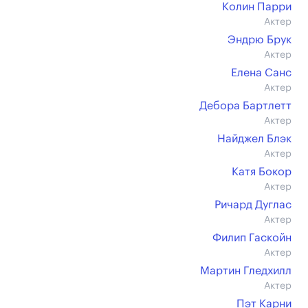
Колин Парри
Актер
Эндрю Брук
Актер
Елена Санс
Актер
Дебора Бартлетт
Актер
Найджел Блэк
Актер
Катя Бокор
Актер
Ричард Дуглас
Актер
Филип Гаскойн
Актер
Мартин Гледхилл
Актер
Пэт Карни