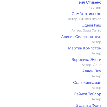
Гэйл Стивенс
Кастинг
Сэм Уортингтон
Актер, Стивен Лукас
Одейя Раш
Актер, Элла Хатто
Алисия Сильверстоун
Актер
Мартин Компстон
Актер
Вероника Эчеги
Актер, Дэни
Аллен Лич
Актер
Юэль Киннаман
Актер
Рэйчел Тейлор
Актер
Эудальд Фонт