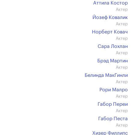
Аттила Костор
Актер
Йозеф Ковалик
Актер
Норберт Ковач
Актер
Сара Лохлан
Актер
Брэд Мартин
Актер
Белинда МакГинли
Актер
Рори Малро
Актер
Габор Переи
Актер
Габор Песта
Актер
Хизер Филлипс