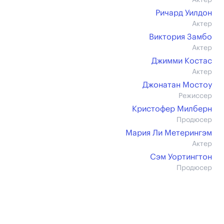
Актер
Ричард Уилдон
Актер
Виктория Замбо
Актер
Джимми Костас
Актер
Джонатан Мостоу
Режиссер
Кристофер Милберн
Продюсер
Мария Ли Метерингэм
Актер
Сэм Уортингтон
Продюсер