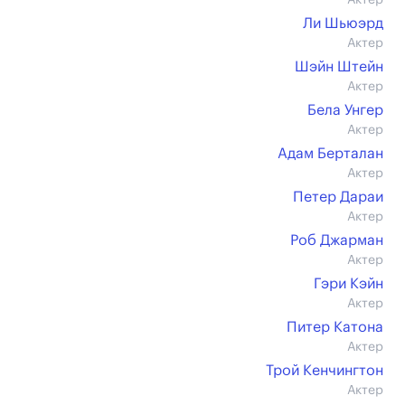
Актер
Ли Шьюэрд
Актер
Шэйн Штейн
Актер
Бела Унгер
Актер
Адам Берталан
Актер
Петер Дараи
Актер
Роб Джарман
Актер
Гэри Кэйн
Актер
Питер Катона
Актер
Трой Кенчингтон
Актер