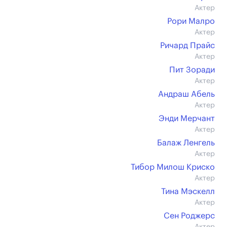
Актер
Рори Малро
Актер
Ричард Прайс
Актер
Пит Зоради
Актер
Андраш Абель
Актер
Энди Мерчант
Актер
Балаж Ленгель
Актер
Тибор Милош Криско
Актер
Тина Мэскелл
Актер
Сен Роджерс