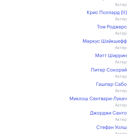
Актер
Крис Поллард (II)
Актер
Том Роджерс
Актер
Маркус Шэйкшефф
Актер
Мэтт Ширрин
Актер
Питер Сокорэй
Актер
Гашпар Сабо
Актер
Миклош Сентвари-Лукач
Актер
Джорджи Санто
Актер
Стефан Уолш