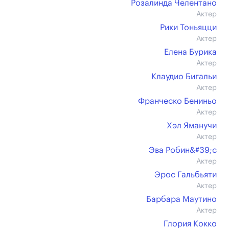
Розалинда Челентано
Актер
Рики Тоньяцци
Актер
Елена Бурика
Актер
Клаудио Бигальи
Актер
Франческо Бениньо
Актер
Хэл Яманучи
Актер
Эва Робин&#39;с
Актер
Эрос Гальбьяти
Актер
Барбара Маутино
Актер
Глория Кокко