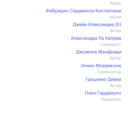
Актер
Фабрицио Сердженти Кастеллани
Актер
Джейн Александер (II)
Актер
Александра Ла Каприа
Сценарист
Джузеппе Манфриди
Актер
Эннио Морриконе
Композитор
Грациано Диана
Актер
Пино Гарджиуло
Продюсер