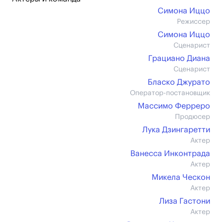
Симона Иццо
Режиссер
Симона Иццо
Сценарист
Грациано Диана
Сценарист
Бласко Джурато
Оператор-постановщик
Массимо Ферреро
Продюсер
Лука Дзингаретти
Актер
Ванесса Инконтрада
Актер
Микела Ческон
Актер
Лиза Гастони
Актер