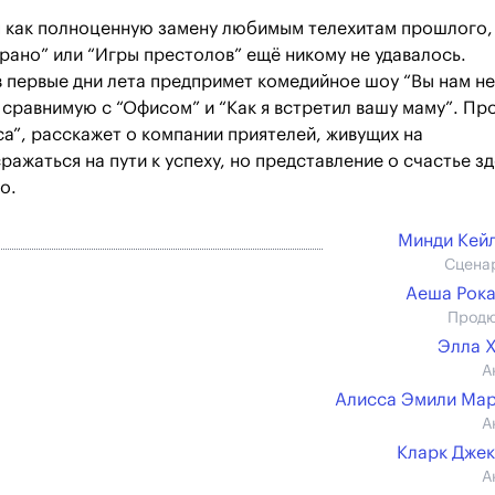
 как полноценную замену любимым телехитам прошлого,
рано” или “Игры престолов” ещё никому не удавалось.
 первые дни лета предпримет комедийное шоу “Вы нам не
сравнимую с “Офисом” и “Как я встретил вашу маму”. Пр
а”, расскажет о компании приятелей, живущих на
ажаться на пути к успеху, но представление о счастье з
о.
Минди Кей
Сцена
Аеша Рок
Прод
Элла 
А
Алисса Эмили Ма
А
Кларк Дже
А