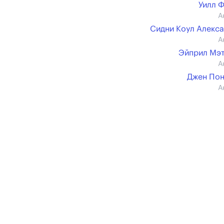
Уилл 
А
Сидни Коул Алекс
А
Эйприл Мэ
А
Джен По
А