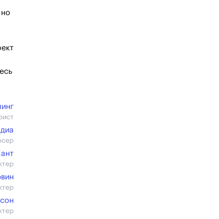
 но
оект
десь
линг
рист
адиа
юсер
Хант
ктер
рвин
ктер
ксон
ктер