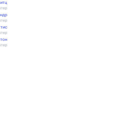
Фитц
ктер
андр
ктер
ттис
ктер
нтон
ктер