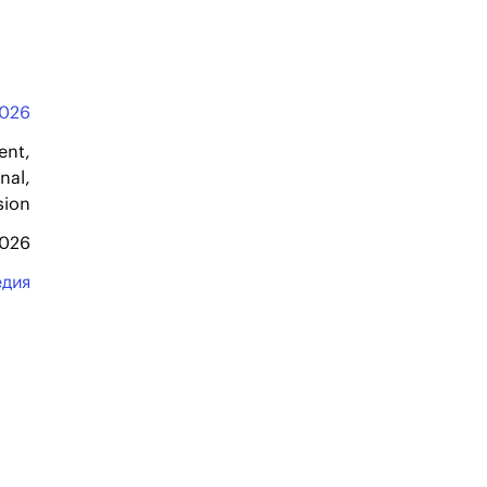
026
ent,
nal,
sion
2026
едия