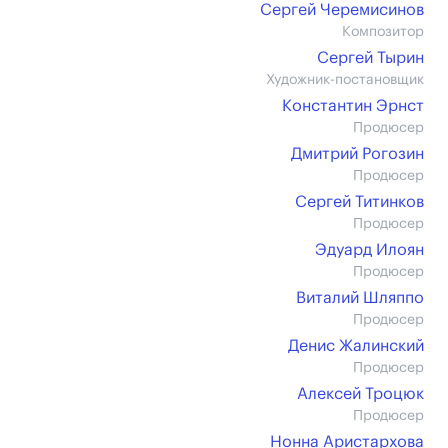
Сергей Черемисинов
Композитор
Сергей Тырин
Художник-постановщик
Константин Эрнст
Продюсер
Дмитрий Рогозин
Продюсер
Сергей Титинков
Продюсер
Эдуард Илоян
Продюсер
Виталий Шляппо
Продюсер
Денис Жалинский
Продюсер
Алексей Троцюк
Продюсер
Нонна Аристархова