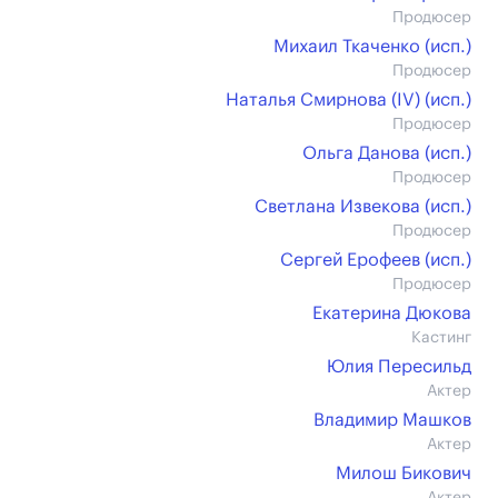
Продюсер
Михаил Ткаченко (иcп.)
Продюсер
Наталья Смирнова (IV) (иcп.)
Продюсер
Ольга Данова (иcп.)
Продюсер
Светлана Извекова (иcп.)
Продюсер
Сергей Ерофеев (иcп.)
Продюсер
Екатерина Дюкова
Кастинг
Юлия Пересильд
Актер
Владимир Машков
Актер
Милош Бикович