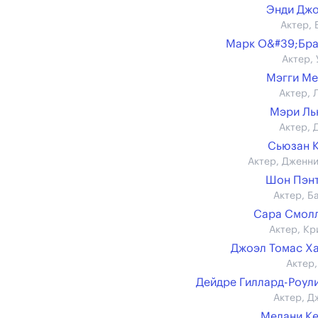
Энди Дж
Актер, 
Марк О&#39;Бр
Актер, 
Мэгги М
Актер, 
Мэри Ль
Актер, 
Сьюзан 
Актер, Дженн
Шон Пэн
Актер, Б
Сара Смолл 
Актер, Кр
Джоэл Томас Х
Актер,
Дейдре Гиллард-Роул
Актер, Д
Мелани К