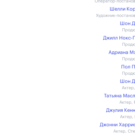
Оператор-постано
Шелли Кор
Художник-постано
Шон Д
Прод
Джилл Нокс-
Прод
Адриана М
Прод
Пол 
Прод
Шон Д
Актер,
Татьяна Мас
Актер, 
Джулия Кен
Актер, 
Джонни Харрис 
Актер, Ст