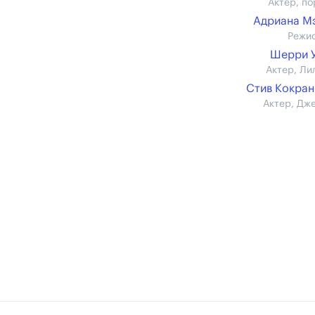
Актер, по
Адриана М
Режи
Шерри 
Актер, Ли
Стив Кокран (
Актер, Дж