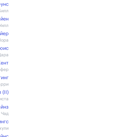
оунс
Билл
айен
Уилл
ейер
Лора
юис
Дара
Кент
ифер
тинг
арри
(II)
иста
айнз
 Чад
ингс
жули
ейнс