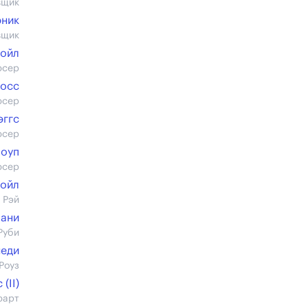
вщик
ник
вщик
ойл
юсер
Госс
юсер
эггс
юсер
Поуп
юсер
ойл
 Рэй
лани
Руби
неди
Роуз
(II)
юарт