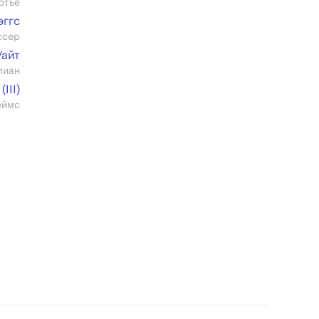
ртье
эггс
ссер
Уайт
лиан
III)
еймс