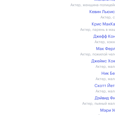
Актер, женщина-полицей
Кевин Льюис (
Актер, с
Крис МакК
Актер, парень в ма
Джефф Кон
Актер, хокк
Мак Фер
Актер, пожилой чел
Джеймс Хо
Актер, мал
Ник Б
Актер, мал
Скотт Йе
Актер, мал
Дэйвид Ф
Актер, пьяный мал
Мэри У