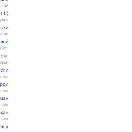
ский
III)
удья
арти
шине
вей
еист
лонг
овек
ксли
ьчик
ерри
ьчик
тман
ьчик
ихан
ьчик
олш