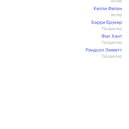
Актер
Келли Фелан
Актер
Бэрри Брукер
Продюсер
Фил Хант
Продюсер
Рэндолл Эмметт
Продюсер