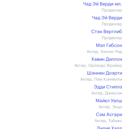
Чад Эй Верди-мл.
Продюсер
Чад Эй Верди
Продюсер
Стэн Вертлиб
Продюсер
Мэл Гибсон
Актер, Уоллес Рид
Кевин Диллон
Актер, Орландо Фрайар
Шэннен Доэрти
Актер, Пэм Коннелли
Эдди Стиплз
Актер, Джексон
Майкл Уэлш
Актер, Энцо
Сэм Асгари
Актер, Тобиас
Лидия Халл