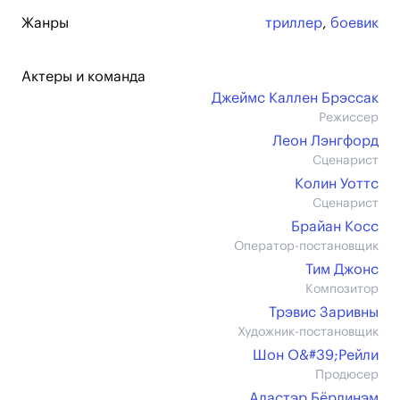
Жанры
триллер
,
боевик
Актеры и команда
Джеймс Каллен Брэссак
Режиссер
Леон Лэнгфорд
Сценарист
Колин Уоттс
Сценарист
Брайан Косс
Оператор-постановщик
Тим Джонс
Композитор
Трэвис Заривны
Художник-постановщик
Шон О&#39;Рейли
Продюсер
Аластэр Бёрлинэм