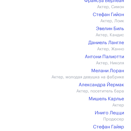
Франсуа Берлеан
Актер, Симон
Стефан Гийон
Актер, Лоик
Эвелин Биль
Актер, Кандис
Даниель Лангле
Актер, Жанно
Антони Палиотти
Актер, Николя
Мелани Лоран
Актер, молодая девушка на фабрике
Александра Йермак
Актер, посетитель бара
Мишель Карлье
Актер
Иниго Лецци
Продюсер
Стефан Гайяр