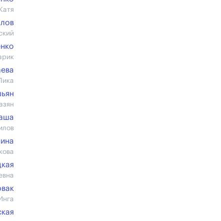
Катя
алов
ский
енко
арик
аева
Лика
шьян
азян
Баша
илов
нина
кова
цкая
евна
овак
Инга
ская