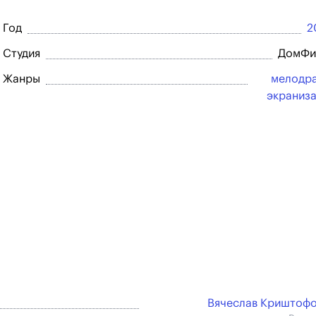
Год
2
Студия
ДомФи
Жанры
мелодр
экраниз
Вячеслав Криштоф