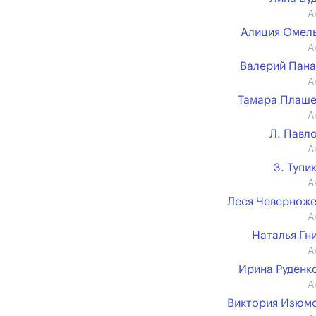
А
Алиция Омел
А
Валерий Пан
А
Тамара Плаш
А
Л. Павл
А
З. Тупи
А
Леся Чевернож
А
Наталья Гн
А
Ирина Руденко 
А
Виктория Изюм