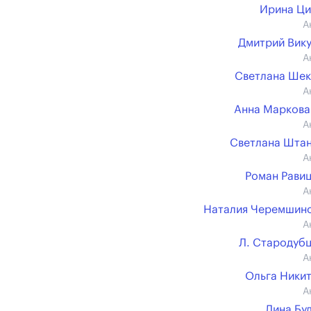
Ирина Ц
А
Дмитрий Вик
А
Светлана Ше
А
Анна Маркова (
А
Светлана Шта
А
Роман Рави
А
Наталия Черемшин
А
Л. Стародуб
А
Ольга Ники
А
Лина Бу