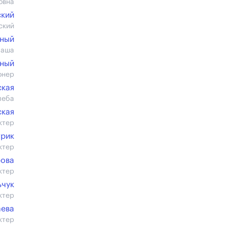
овна
ский
ский
чный
Паша
чный
онер
ская
леба
ская
ктер
трик
ктер
рова
ктер
ьчук
ктер
аева
ктер