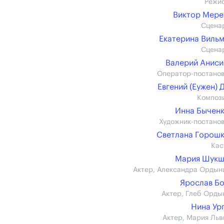
Режи
Виктор Мер
Сцена
Екатерина Виль
Сцена
Валерий Анис
Оператор-постано
Евгений (Еужен) 
Композ
Инна Бычен
Художник-постано
Светлана Горош
Кас
Мария Шукш
Актер, Александра Ордын
Ярослав Б
Актер, Глеб Орды
Нина Ур
Актер, Мария Льв