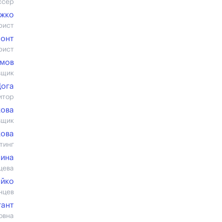
ссер
ежко
рист
монт
рист
имов
вщик
Дога
итор
кова
вщик
кова
тинг
ина
цева
ойко
нцев
гант
овна