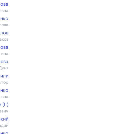
мова
евна
енко
пова
улов
аков
рова
гина
яева
Дуня
вили
ктор
енко
овна
(II)
евич
кий
адий
енко