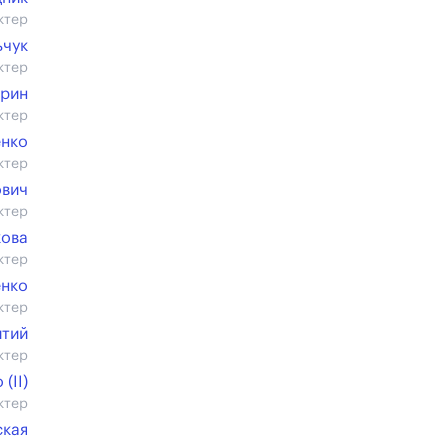
ктер
ьчук
ктер
арин
ктер
енко
ктер
ович
ктер
кова
ктер
енко
ктер
итий
ктер
(II)
ктер
ская