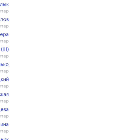
илык
ктер
улов
ктер
кера
ктер
III)
ктер
нько
ктер
цкий
ктер
ская
ктер
цева
ктер
тина
ктер
дник