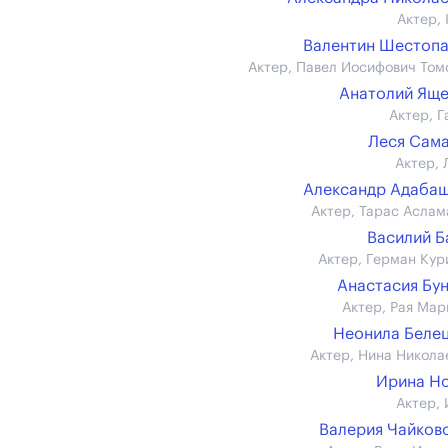
Актер, 
Валентин Шестоп
Актер, Павел Иосифович Том
Анатолий Ящ
Актер, Г
Леся Сам
Актер, 
Александр Адаба
Актер, Тарас Аслам
Василий 
Актер, Герман Кур
Анастасия Бу
Актер, Рая Мар
Неонила Беле
Актер, Нина Никола
Ирина Н
Актер, 
Валерия Чайков