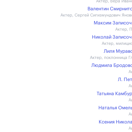
Актер, Вера Иван
Валентин Смирнит
Актер, Сергей Сигизмундович Янов
Максим Записо
Актер, 
Николай Записо
Актер, милици
Лиля Мурав
Актер, поклонница Г
Людмила Бродов
А
Л. Пе
А
Татьяна Камбу
А
Наталья Омел
А
Ксения Никол
А