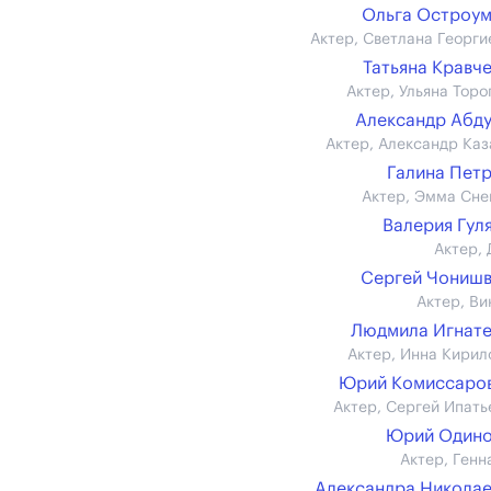
Ольга Остроу
Актер, Светлана Георги
Татьяна Кравч
Актер, Ульяна Торо
Александр Абд
Актер, Александр Каз
Галина Пет
Актер, Эмма Сне
Валерия Гул
Актер, 
Сергей Чониш
Актер, Ви
Людмила Игнат
Актер, Инна Кирил
Юрий Комиссаров 
Актер, Сергей Ипать
Юрий Одино
Актер, Генн
Александра Никола