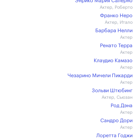
Энрико Мария Салерно
Актер, Роберто
Франко Неро
Актер, Итало
Барбара Нелли
Актер
Ренато Терра
Актер
Клаудио Камазо
Актер
Чезарино Мичели Пикарди
Актер
Зольви Штюбинг
Актер, Сьюзан
Род Дэна
Актер
Сандро Дори
Актер
Лоретта Годжи