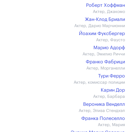
Роберт Хоффман
Актер, Джакомо
Жан-Клод Бриали
Актер, Дарио Марчионни
Йоахим Фуксбергер
Актер, Фаусто
Марио Адорф
Актер, Эмилио Риччи
Франко Фабрици
Актер, Морганелли
Тури Ферро
Актер, комиссар полиции
Карин Дор
Актер, Барбара
Вероника Венделл
Актер, Элиза Стендхэл
Франка Полеселло
Актер, Мария