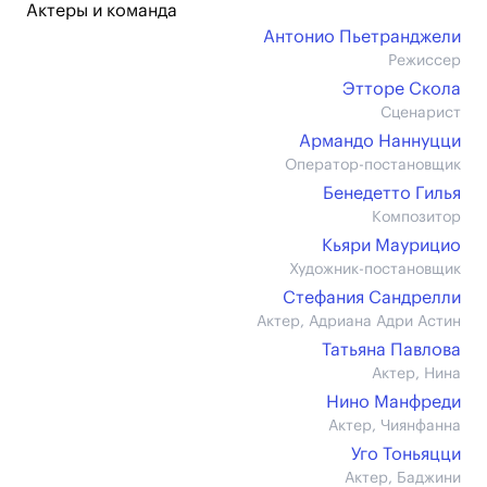
Актеры и команда
Антонио Пьетранджели
Режиссер
Этторе Скола
Сценарист
Армандо Наннуцци
Оператор-постановщик
Бенедетто Гилья
Композитор
Кьяри Маурицио
Художник-постановщик
Стефания Сандрелли
Актер, Адриана Адри Астин
Татьяна Павлова
Актер, Нина
Нино Манфреди
Актер, Чиянфанна
Уго Тоньяцци
Актер, Баджини