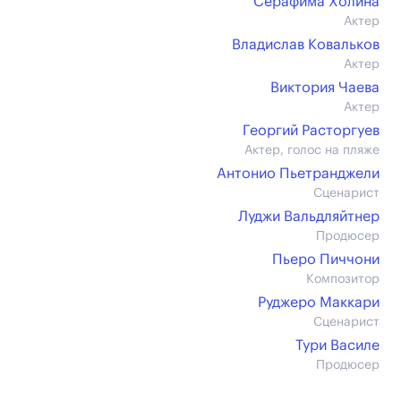
Серафима Холина
Актер
Владислав Ковальков
Актер
Виктория Чаева
Актер
Георгий Расторгуев
Актер, голос на пляже
Антонио Пьетранджели
Сценарист
Луджи Вальдляйтнер
Продюсер
Пьеро Пиччони
Композитор
Руджеро Маккари
Сценарист
Тури Василе
Продюсер