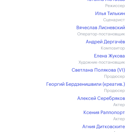
Режиссер
Илья Тилькин
Сценарист
Вячеслав Лисневский
Оператор-постановщик
Андрей Дергачёв
Композитор
Елена Жукова
Художник-постановщик
Светлана Полякова (VI)
Продюсер
Георгий Бердзенишвили (креатив.)
Продюсер
Алексей Серебряков
Актер
Ксения Раппопорт
Актер
Агния Дитковските