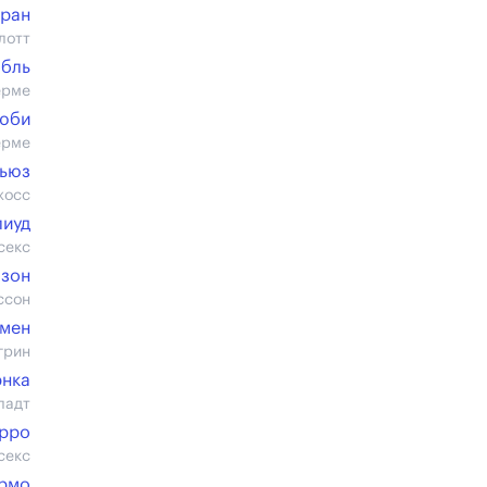
оран
лотт
обль
ерме
Дюби
ерме
тьюз
жосс
лиуд
секс
озон
ссон
емен
грин
рнка
ладт
арро
секс
армо