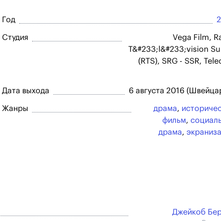
Год
Студия
Vega Film, R
T&#233;l&#233;vision Su
(RTS), SRG - SSR, Tele
Дата выхода
6 августа 2016 (Швейца
Жанры
драма
,
историче
фильм
,
социал
драма
,
экраниз
Джейкоб Бе