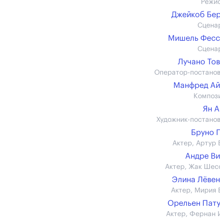
Режи
Джейкоб Бе
Сцена
Мишель Фесс
Сцена
Лучано То
Оператор-постано
Манфред Ай
Композ
Ян 
Художник-постано
Бруно 
Актер, Артур 
Андре В
Актер, Жак Шес
Элина Лёве
Актер, Мирия 
Орельен Пат
Актер, Фернан 