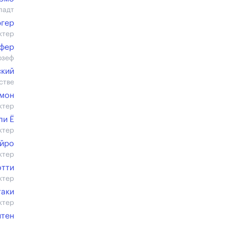
ладт
ргер
ктер
фер
озеф
ский
стве
мон
ктер
ли Ё
ктер
йро
ктер
отти
ктер
таки
ктер
нтен