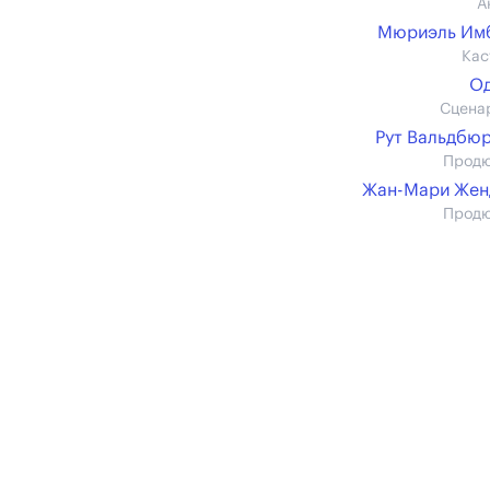
А
Мюриэль Им
Кас
Од
Сцена
Рут Вальдбю
Прод
Жан-Мари Жен
Прод