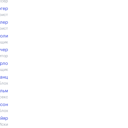
ссер
ргер
рист
лер
рист
воли
вщик
чер
итор
Арло
вщик
Ганц
Блох
ильм
секс
нсон
Блох
уйяр
Иски