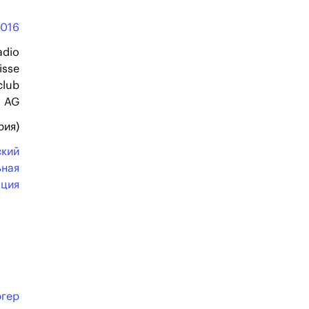
2016
adio
isse
club
AG
рия)
ский
ьная
ация
ргер