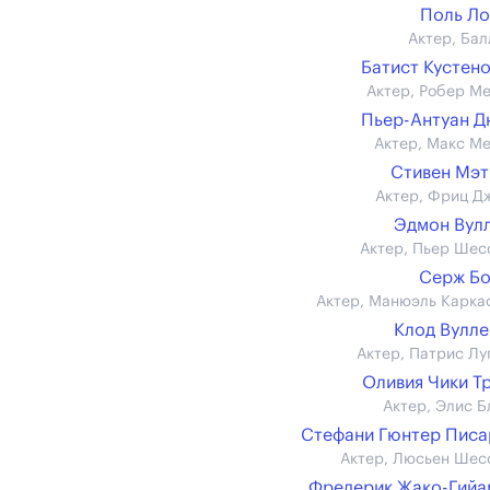
Поль Л
Актер, Бал
Батист Кустен
Актер, Робер М
Пьер-Антуан 
Актер, Макс М
Стивен Мэ
Актер, Фриц Д
Эдмон Вул
Актер, Пьер Шес
Серж Б
Актер, Манюэль Карка
Клод Вулл
Актер, Патрис Лу
Оливия Чики Т
Актер, Элис Б
Стефани Гюнтер Пис
Актер, Люсьен Шес
Фредерик Жако-Гий