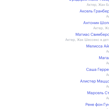
Актер, Жан Б
Аксель Гранбе
А
Антонин Шоп
Актер, Ж
Матиас Свимбер
Актер, Жак Шессекс в дет
Мелисса Ай
А
Мага
А
Саша Герре
А
Алистер Мацц
А
Марсель С
А
Рене фон Гу