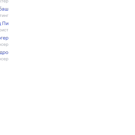
ктер
баш
тинг
 Пи
рист
ргер
юсер
дро
юсер