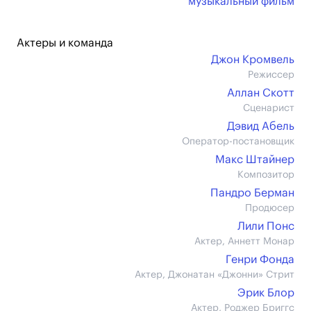
музыкальный фильм
Актеры и команда
Джон Кромвель
Режиссер
Аллан Скотт
Сценарист
Дэвид Абель
Оператор-постановщик
Макс Штайнер
Композитор
Пандро Берман
Продюсер
Лили Понс
Актер, Аннетт Монар
Генри Фонда
Актер, Джонатан «Джонни» Стрит
Эрик Блор
Актер, Роджер Бриггс