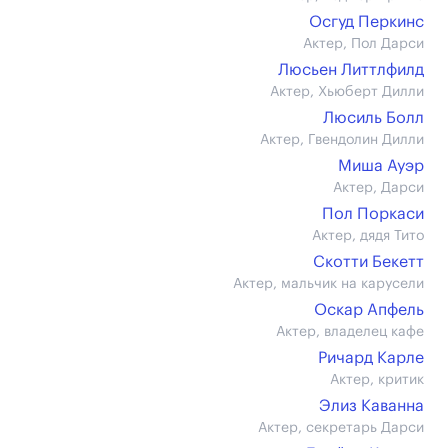
Осгуд Перкинс
Актер, Пол Дарси
Люсьен Литтлфилд
Актер, Хьюберт Дилли
Люсиль Болл
Актер, Гвендолин Дилли
Миша Ауэр
Актер, Дарси
Пол Поркаси
Актер, дядя Тито
Скотти Бекетт
Актер, мальчик на карусели
Оскар Апфель
Актер, владелец кафе
Ричард Карле
Актер, критик
Элиз Каванна
Актер, секретарь Дарси