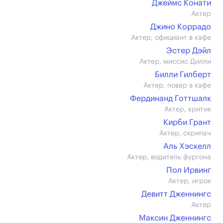
Джеймс Конати
Актер
Джино Коррадо
Актер, официант в кафе
Эстер Дэйл
Актер, миссис Дилли
Билли Гилберт
Актер, повар в кафе
Фердинанд Готтшалк
Актер, критик
Кирби Грант
Актер, скрипач
Аль Хэскелл
Актер, водитель фургона
Пол Ирвинг
Актер, игрок
Девитт Дженнингс
Актер
Максин Дженнингс