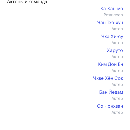
Актеры и команда
Ха Хан-мэ
Режиссер
Чан Тхэ-хун
Актер
Чхэ Хи-су
Актер
Харуто
Актер
Ким Дон Ён
Актер
Чхве Хён Сок
Актер
Бан Йедам
Актер
Со Чонхван
Актер