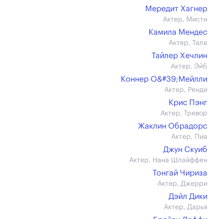
Мередит Хагнер
Актер, Мисти
Камила Мендес
Актер, Тала
Тайлер Хечлин
Актер, Эйб
Коннер О&#39;Мейлли
Актер, Ренди
Крис Пэнг
Актер, Тревор
Жаклин Обрадорс
Актер, Пиа
Джун Скуиб
Актер, Нана Шлайффен
Тонгай Чириза
Актер, Джерри
Дэйл Дики
Актер, Дарья