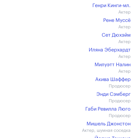
Генри Кинги-мл.
Актер
Рене Муссё
Актер
Сет Дюхэйм
Актер
Иляна Эберхардт
Актер
Милуэтт Налин
Актер
Акива Шаффер
Продюсер
Энди Сэмберг
Продюсер
Габи Ревилла Люго
Продюсер
Мишель Джонстон
Актер, шумная соседка