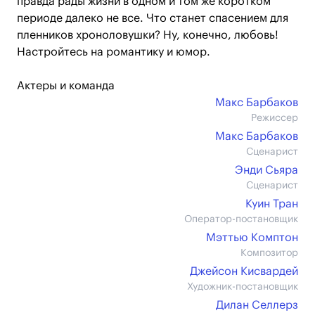
правда рады жизни в одном и том же коротком
периоде далеко не все. Что станет спасением для
пленников хроноловушки? Ну, конечно, любовь!
Настройтесь на романтику и юмор.
Актеры и команда
Макс Барбаков
Режиссер
Макс Барбаков
Сценарист
Энди Сьяра
Сценарист
Куин Тран
Оператор-постановщик
Мэттью Комптон
Композитор
Джейсон Кисвардей
Художник-постановщик
Дилан Селлерз