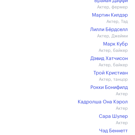
Брайан Даффи
Актер, фермер
Мартин Килдэр
Актер, Тэд
Лилли Бёрдселл
Актер, Джейми
Марк Кубр
Актер, байкер
Дэвид Хатчисон
Актер, байкер
Трой Кристиан
Актер, танцор
Рокки Бонифилд
Актер
Кадролша Она Кэрол
Актер
Сара Шулер
Актер
Чэд Беннетт