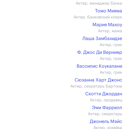
Актер, менеджер банка
Томо Мияма
Актер, банковский клерк
Мария Махоу
Актер, мама
Лаша Замбахидзе
Актер, грек
Ф. Джос Ди Верниер
Актер, грек
Вассилис Коукалани
Актер, грек
Сюзанна Харт Джонс
Актер, секретарь Бартона
Скотти Джордан
Актер, продавец
Эми Фаррелл
Актер, секретарь
Джонель Мэйс
Актер, хозяйка