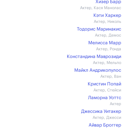
Хизер Барр
Актер, Кася Манолас
Кэти Харкер
Актер, Николь
Тодорис Маринакис
Актер, Демос
Мелисса Марр
Актер, Ронда
Констандина Маврозиди
Актер, Мельпо
Майкл Андрикопулос
Актер, Ван
Кристин Попай
Актер, Стейси
Ламорна Уоттс
Актер
Джессика Уитакер
Актер, Джесси
Айвар Броггер