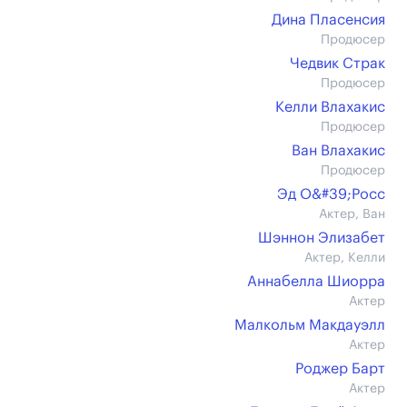
Дина Пласенсия
Продюсер
Чедвик Страк
Продюсер
Келли Влахакис
Продюсер
Ван Влахакис
Продюсер
Эд О&#39;Росс
Актер, Ван
Шэннон Элизабет
Актер, Келли
Аннабелла Шиорра
Актер
Малкольм Макдауэлл
Актер
Роджер Барт
Актер