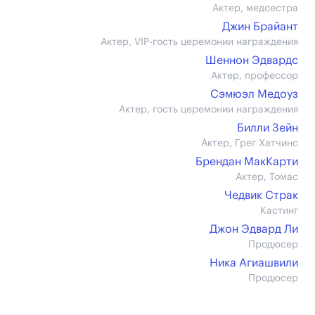
Актер, медсестра
Джин Брайант
Актер, VIP-гость церемонии награждения
Шеннон Эдвардс
Актер, профессор
Сэмюэл Медоуз
Актер, гость церемонии награждения
Билли Зейн
Актер, Грег Хатчинс
Брендан МакКарти
Актер, Томас
Чедвик Страк
Кастинг
Джон Эдвард Ли
Продюсер
Ника Агиашвили
Продюсер