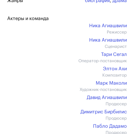
Жанры
биография
,
драма
Актеры и команда
Ника Агиашвили
Режиссер
Ника Агиашвили
Сценарист
Тари Сегал
Оператор-постановщик
Элтон Ахи
Композитор
Марк Маколи
Художник-постановщик
Давид Агиашвили
Продюсер
Димитрис Бирбилис
Продюсер
Пабло Дадамо
Продюсер