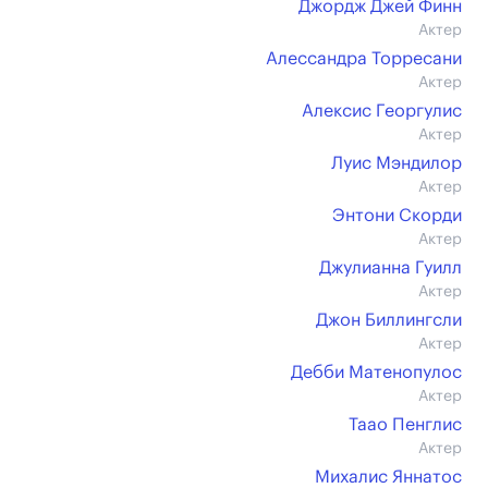
Джордж Джей Финн
Актер
Алессандра Торресани
Актер
Алексис Георгулис
Актер
Луис Мэндилор
Актер
Энтони Скорди
Актер
Джулианна Гуилл
Актер
Джон Биллингсли
Актер
Дебби Матенопулос
Актер
Таао Пенглис
Актер
Михалис Яннатос