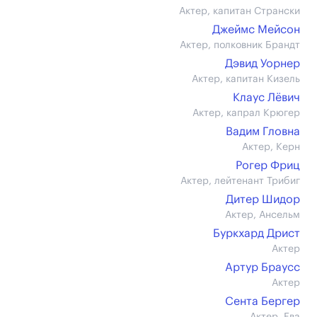
Актер, капитан Странски
Джеймс Мейсон
Актер, полковник Брандт
Дэвид Уорнер
Актер, капитан Кизель
Клаус Лёвич
Актер, капрал Крюгер
Вадим Гловна
Актер, Керн
Рогер Фриц
Актер, лейтенант Трибиг
Дитер Шидор
Актер, Ансельм
Буркхард Дрист
Актер
Артур Браусс
Актер
Сента Бергер