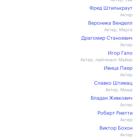
Актер, Ева
Фред Штилькраут
Актер
Вероника Венделл
Актер, Марга
Драгомир Станоевич
Актер
Игор Гало
Актер, лейтенант Майер
Ивица Паер
Актер
Славко Штимац
Актер, Миша
Владан Живкович
Актер
Роберт Риетти
Актер
Виктор Бохон
Актер