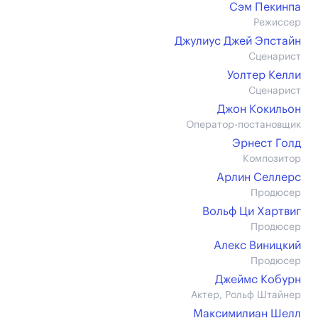
Сэм Пекинпа
Режиссер
Джулиус Джей Эпстайн
Сценарист
Уолтер Келли
Сценарист
Джон Кокильон
Оператор-постановщик
Эрнест Голд
Композитор
Арлин Селлерс
Продюсер
Вольф Ци Хартвиг
Продюсер
Алекс Виницкий
Продюсер
Джеймс Кобурн
Актер, Рольф Штайнер
Максимилиан Шелл