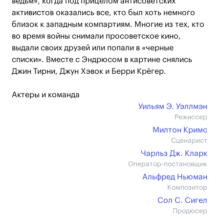
ведьм», когда под прицелом антисоветских
активистов оказались все, кто был хоть немного
близок к западным компартиям. Многие из тех, кто
во время войны снимали просоветское кино,
выдали своих друзей или попали в «черные
списки». Вместе с Эндрюсом в картине снялись
Джин Тирни, Джун Хэвок и Берри Крёгер.
Актеры и команда
Уильям Э. Уэллмэн
Режиссер
Милтон Кримс
Сценарист
Чарльз Дж. Кларк
Оператор-постановщик
Альфред Ньюман
Композитор
Сол С. Сигел
Продюсер