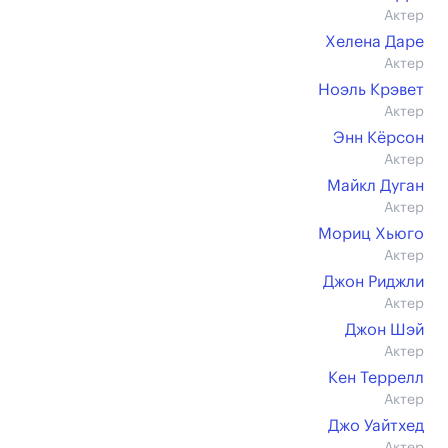
Актер
Хелена Даре
Актер
Ноэль Крэвет
Актер
Энн Кёрсон
Актер
Майкл Дуган
Актер
Мориц Хьюго
Актер
Джон Риджли
Актер
Джон Шэй
Актер
Кен Террелл
Актер
Джо Уайтхед