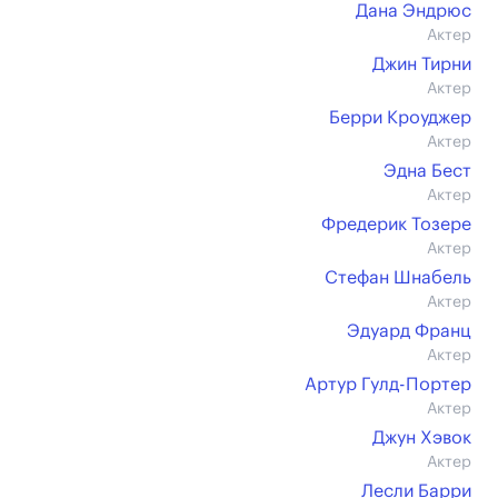
Дана Эндрюс
Актер
Джин Тирни
Актер
Берри Кроуджер
Актер
Эдна Бест
Актер
Фредерик Тозере
Актер
Стефан Шнабель
Актер
Эдуард Франц
Актер
Артур Гулд-Портер
Актер
Джун Хэвок
Актер
Лесли Барри