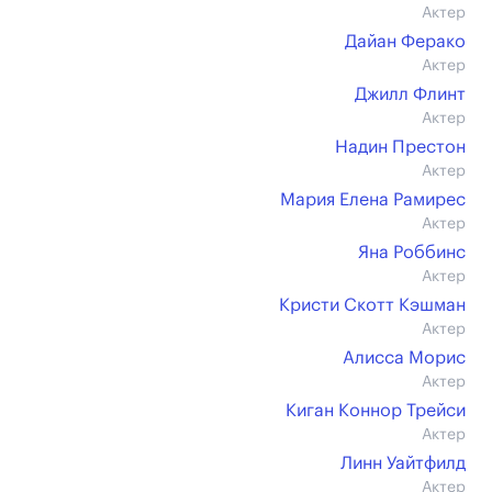
Актер
Дайан Ферако
Актер
Джилл Флинт
Актер
Надин Престон
Актер
Мария Елена Рамирес
Актер
Яна Роббинс
Актер
Кристи Скотт Кэшман
Актер
Алисса Морис
Актер
Киган Коннор Трейси
Актер
Линн Уайтфилд
Актер