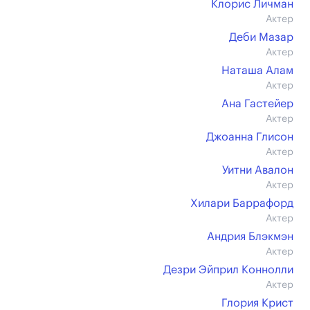
Клорис Личман
Актер
Деби Мазар
Актер
Наташа Алам
Актер
Ана Гастейер
Актер
Джоанна Глисон
Актер
Уитни Авалон
Актер
Хилари Баррафорд
Актер
Андрия Блэкмэн
Актер
Дезри Эйприл Коннолли
Актер
Глория Крист