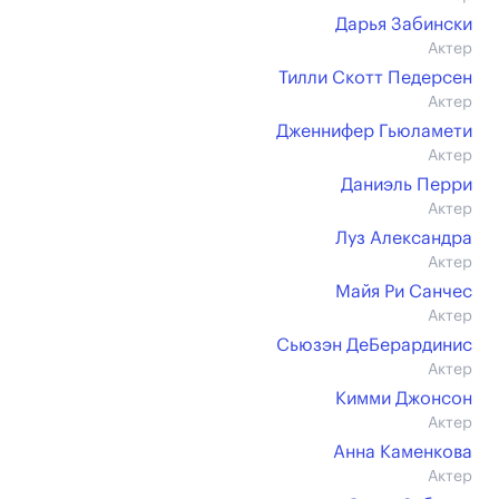
Дарья Забински
Актер
Тилли Скотт Педерсен
Актер
Дженнифер Гьюламети
Актер
Даниэль Перри
Актер
Луз Александра
Актер
Майя Ри Санчес
Актер
Сьюзэн ДеБерардинис
Актер
Кимми Джонсон
Актер
Анна Каменкова
Актер