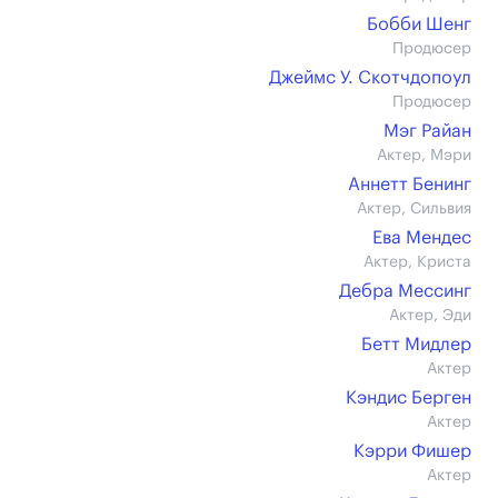
Бобби Шенг
Продюсер
Джеймс У. Скотчдопоул
Продюсер
Мэг Райан
Актер, Мэри
Аннетт Бенинг
Актер, Сильвия
Ева Мендес
Актер, Криста
Дебра Мессинг
Актер, Эди
Бетт Мидлер
Актер
Кэндис Берген
Актер
Кэрри Фишер
Актер