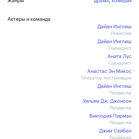
Жанры
драма
,
комедия
Актеры и команда
Дайан Инглиш
Режиссер
Дайан Инглиш
Сценарист
Анита Лус
Сценарист
Анастас Эн Микос
Оператор-постановщик
Дайан Инглиш
Продюсер
Уильям Дж. Джонсон
Продюсер
Виктория Пирман
Продюсер
Джим Сейбел
Продюсер