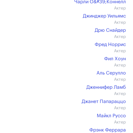
Чарли О&#39;Коннелл
Актер
Джинджер Уильямс
Актер
Дрю Снайдер
Актер
Фред Норрис
Актер
Фил Хоун
Актер
Аль Серулло
Актер
Дженнифер Ламб
Актер
Джанет Папараццо
Актер
Майкл Руссо
Актер
Фрэнк Феррара