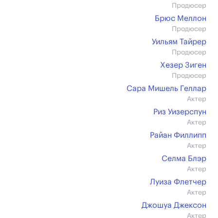
Продюсер
Брюс Меллон
Продюсер
Уильям Тайрер
Продюсер
Хезер Зиген
Продюсер
Сара Мишель Геллар
Актер
Риз Уизерспун
Актер
Райан Филлипп
Актер
Селма Блэр
Актер
Луиза Флетчер
Актер
Джошуа Джексон
Актер