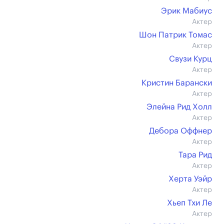
Эрик Мабиус
Актер
Шон Патрик Томас
Актер
Свузи Курц
Актер
Кристин Барански
Актер
Элейна Рид Холл
Актер
Дебора Оффнер
Актер
Тара Рид
Актер
Херта Уэйр
Актер
Хьеп Тхи Ле
Актер