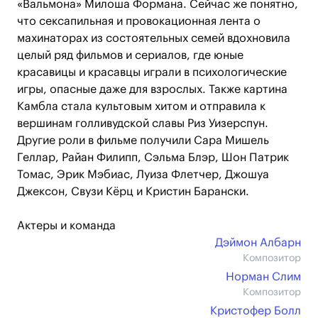
«Вальмона» Милоша Формана. Сейчас же понятно,
что сексапильная и провокационная лента о
махинаторах из состоятельных семей вдохновила
целый ряд фильмов и сериалов, где юные
красавицы и красавцы играли в психологические
игры, опасные даже для взрослых. Также картина
Камбла стала культовым хитом и отправила к
вершинам голливудской славы Риз Уизерспун.
Другие роли в фильме получили Сара Мишель
Геллар, Райан Филипп, Сэльма Блэр, Шон Патрик
Томас, Эрик Мэбиас, Луиза Флетчер, Джошуа
Джексон, Свузи Кёрц и Кристин Барански.
Актеры и команда
Дэймон Албарн
Композитор
Норман Слим
Композитор
Кристофер Болл