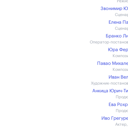
Режи
Звонимир Ю
Сцена
Елена П
Сцена
Бранко Л
Оператор-постано
Юра Фер
Композ
Павао Михал
Композ
Иван Ве
Художник-постано
Анкица Юрич-Т
Прод
Ева Рох
Прод
Иво Грегур
Актер,