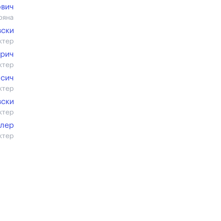
ович
ряна
вски
ктер
урич
ктер
осич
ктер
вски
ктер
ллер
ктер