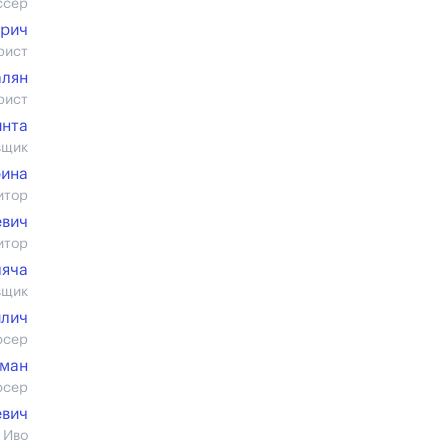
ссер
рич
рист
алян
рист
инта
вщик
ина
итор
евич
итор
ляча
вщик
илич
юсер
рман
юсер
евич
 Иво