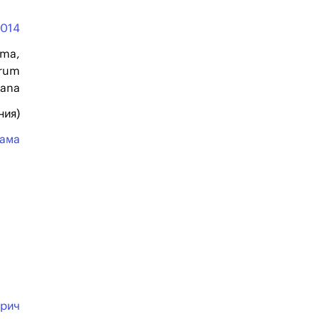
2014
ama,
rum
jana
ния)
ама
рич