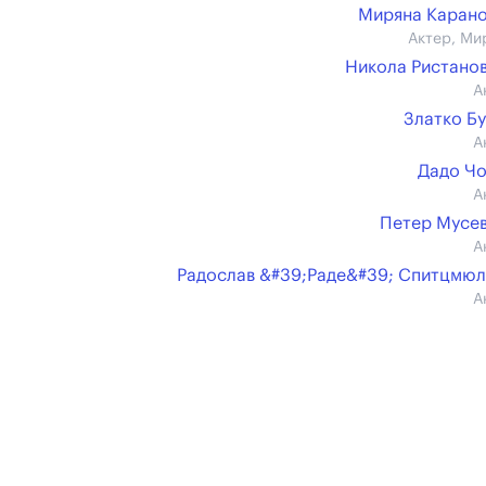
Миряна Каран
Актер, Ми
Никола Ристано
А
Златко Б
А
Дадо Ч
А
Петер Мусе
А
Радослав &#39;Раде&#39; Спитцмю
А