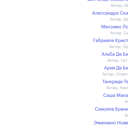
Актер, И
Алессандра Ск
Актер, Д
Массимо Ло
Актер, С
Габриэле Крис
Актер, О
Альба Де Б
Актер, Гат
Ария Де Б
Актер, Стрег
Танкреди Т
Актер, Ник
Саша Мака
А
Самуэле Бран
А
Эмилиано Нов