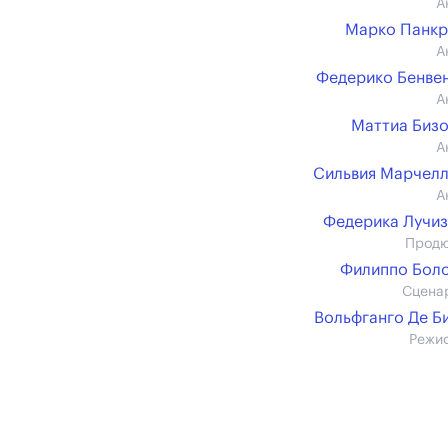
А
Марко Панкр
А
Федерико Бенве
А
Маттиа Биз
А
Сильвия Марчел
А
Федерика Лучи
Прод
Филиппо Бол
Сцена
Вольфганго Де Б
Режи