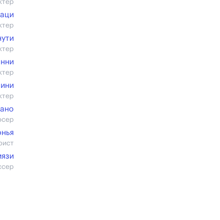
ктер
аци
ктер
нути
ктер
онни
ктер
лини
ктер
зано
юсер
онья
рист
иязи
ссер