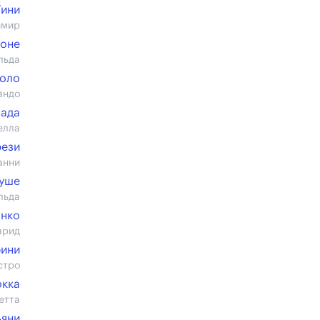
Гини
имир
оне
льда
роло
андо
пада
елла
рези
анни
Буше
льда
нко
арид
фини
стро
окка
етта
ьяни