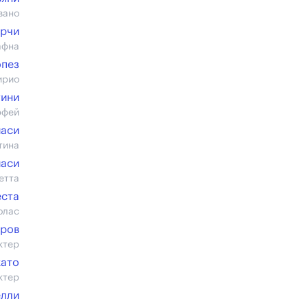
вано
арчи
афна
пез
ирио
тини
рфей
иаси
тина
иаси
етта
еста
олас
ров
ктер
като
ктер
елли