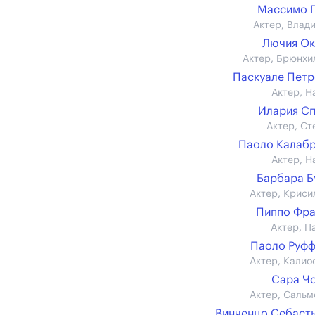
Массимо 
Актер, Влад
Лючия Ок
Актер, Брюнхи
Паскуале Пет
Актер, Н
Илария С
Актер, Ст
Паоло Калаб
Актер, Н
Барбара 
Актер, Криси
Пиппо Фра
Актер, П
Паоло Руф
Актер, Калио
Сара Ч
Актер, Сальм
Винченцо Себаст