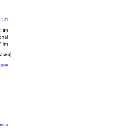
2021
alian
onal
Film
ссия)
едия
иязи