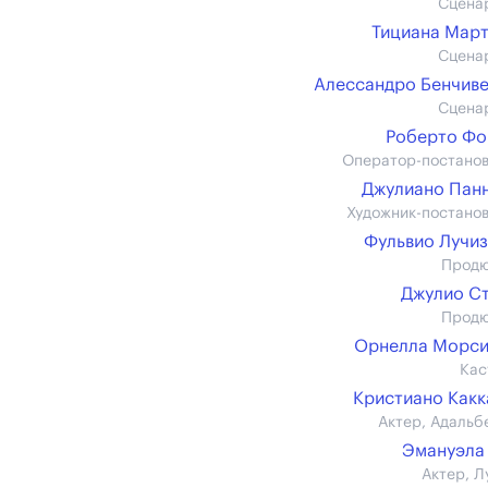
Сцена
Тициана Мар
Сцена
Алессандро Бенчив
Сцена
Роберто Фо
Оператор-постано
Джулиано Пан
Художник-постано
Фульвио Лучи
Прод
Джулио С
Прод
Орнелла Морси
Кас
Кристиано Как
Актер, Адальб
Эмануэла
Актер, Л