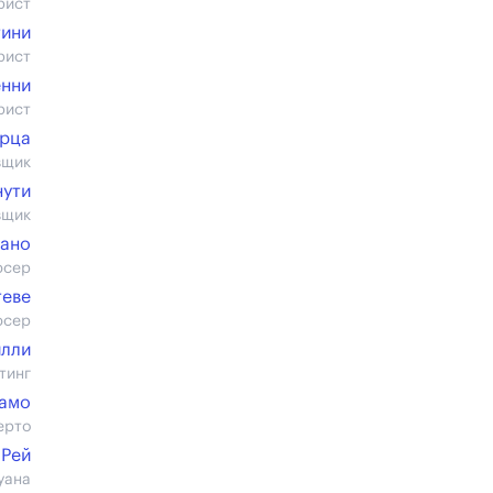
рист
тини
рист
енни
рист
рца
вщик
нути
вщик
зано
юсер
теве
юсер
лли
тинг
камо
ерто
 Рей
уана