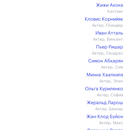
Жижи Акока
Кастинг
Кловис Корнийяк
Актер, Плендер
Иван Атталь
Актер, Винсент
Пьер Ришар
Актер, Сендрас
Симон Абкарян
Актер, Сэм
Минна Хаапкиля
Актер, Элен
Ольга Куриленко
Актер, София
Жеральд Ларош
Актер, Беккер
Жан-Клод Буйон
Актер, Макс