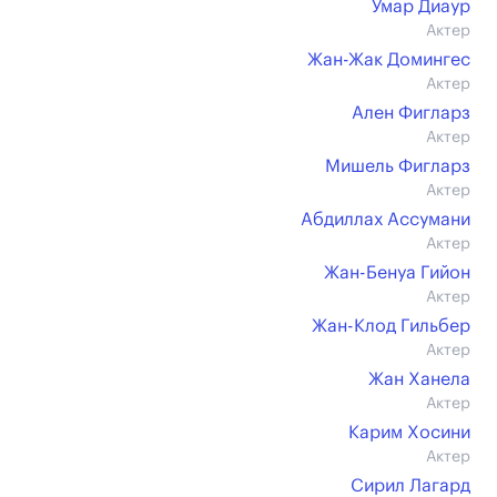
Умар Диаур
Актер
Жан-Жак Домингес
Актер
Ален Фигларз
Актер
Мишель Фигларз
Актер
Абдиллах Ассумани
Актер
Жан-Бенуа Гийон
Актер
Жан-Клод Гильбер
Актер
Жан Ханела
Актер
Карим Хосини
Актер
Сирил Лагард