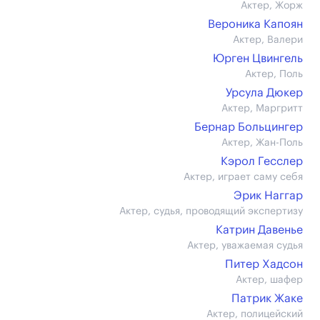
Актер, Жорж
Вероника Капоян
Актер, Валери
Юрген Цвингель
Актер, Поль
Урсула Дюкер
Актер, Маргритт
Бернар Больцингер
Актер, Жан-Поль
Кэрол Гесслер
Актер, играет саму себя
Эрик Наггар
Актер, судья, проводящий экспертизу
Катрин Давенье
Актер, уважаемая судья
Питер Хадсон
Актер, шафер
Патрик Жаке
Актер, полицейский