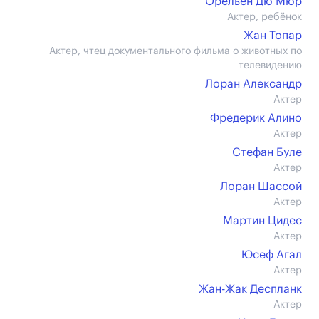
Орельен Дю Мюр
Актер, ребёнок
Жан Топар
Актер, чтец документального фильма о животных по
телевидению
Лоран Александр
Актер
Фредерик Алино
Актер
Стефан Буле
Актер
Лоран Шассой
Актер
Мартин Цидес
Актер
Юсеф Агал
Актер
Жан-Жак Деспланк
Актер