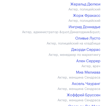
Жеральд Дюпюи
Актер, полицейский
Жорж Фракасс
Актер, полицейский
Ингрид Доннадье
Актер, администратор &quot;Диналоджик&quot;
Оливье Лусто
Актер, полицейский на кладбище
Джорди Серрас
Актер, менеджер по маркетингу
Ален Серрер
Актер, врач
Миа Мелиава
Актер, женщина Сендраса
Аксель Чауранг
Актер, женщина Сендраса
Жоффрей Бруссен
Актер, женщина Сендраса