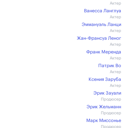
Актер
Ванесса Ланглуа
Актер
Эммануэль Ланци
Актер
Жан-Франсуа Леног
Актер
Франк Меренда
Актер
Патрик Во
Актер
Ксения Заруба
Актер
Эрик Зауали
Продюсер
Эрик Жельманн
Продюсер
Марк Миссонье
Продюсер