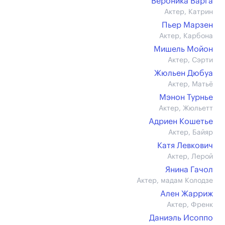
Вероника Варга
Актер, Катрин
Пьер Марзен
Актер, Карбона
Мишель Мойон
Актер, Сэрти
Жюльен Дюбуа
Актер, Матьё
Мэнон Турнье
Актер, Жюльетт
Адриен Кошетье
Актер, Байяр
Катя Левкович
Актер, Лерой
Янина Гачол
Актер, мадам Колодзе
Ален Жарриж
Актер, Френк
Даниэль Исоппо