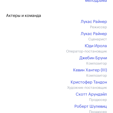
мелодрама
Актеры и команда
Лукас Райнер
Режиссер
Лукас Райнер
Сценарист
Юди Ирола
Оператор-постановщик
Джебин Бруни
Композитор
Кевин Хантер (III)
Композитор
Кристофер Тандон
Художник-постановщик
Скотт Арундэйл
Продюсер
Роберт Шулевиц
Продюсер