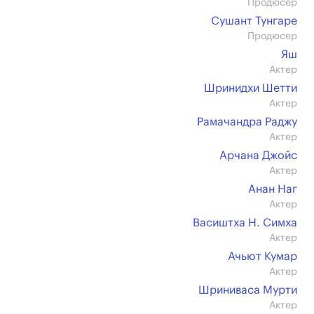
Продюсер
Сушант Тунгаре
Продюсер
Яш
Актер
Шринидхи Шетти
Актер
Рамачандра Раджу
Актер
Арчана Джойс
Актер
Анан Наг
Актер
Васиштха Н. Симха
Актер
Ачьют Кумар
Актер
Шриниваса Мурти
Актер