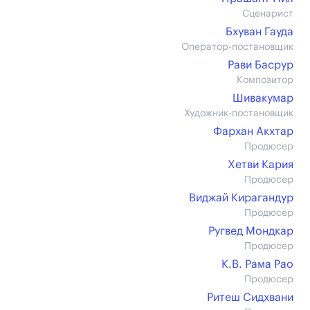
Сценарист
Бхуван Гауда
Оператор-постановщик
Рави Басрур
Композитор
Шивакумар
Художник-постановщик
Фархан Акхтар
Продюсер
Хетви Кария
Продюсер
Виджай Кирагандур
Продюсер
Ругвед Мондкар
Продюсер
К.В. Рама Рао
Продюсер
Ритеш Сидхвани