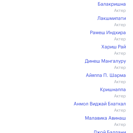
Балакришна
Актер
Лакшмипати
Актер
Рамеш Индхира
Актер
Хариш Рай
Актер
Динеш Мангалуру
Актер
Айяппа П. Шарма
Актер
Кришнаппа
Актер
Анмол Виджай Бхаткал
Актер
Малавика Авинаш
Актер
Джой Бадлани