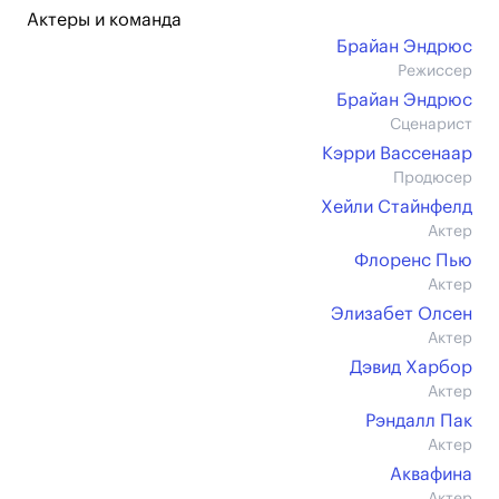
Актеры и команда
Брайан Эндрюс
Режиссер
Брайан Эндрюс
Сценарист
Кэрри Вассенаар
Продюсер
Хейли Стайнфелд
Актер
Флоренс Пью
Актер
Элизабет Олсен
Актер
Дэвид Харбор
Актер
Рэндалл Пак
Актер
Аквафина