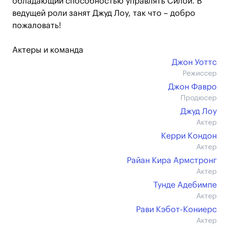
обладающий способностью управлять Силой. В
ведущей роли занят Джуд Лоу, так что – добро
пожаловать!
Актеры и команда
Джон Уоттс
Режиссер
Джон Фавро
Продюсер
Джуд Лоу
Актер
Керри Кондон
Актер
Райан Кира Армстронг
Актер
Тунде Адебимпе
Актер
Рави Кэбот-Кониерс
Актер