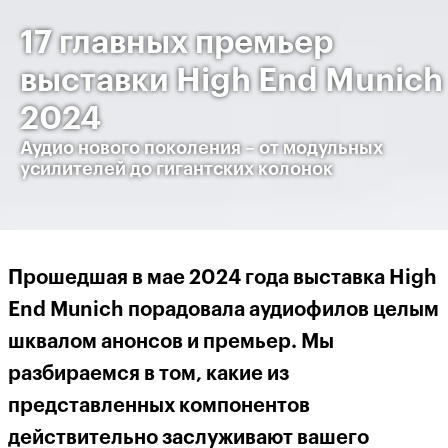
17 главных премьер
выставки High End Munich
2024
Аудио нового поколения – от модульных
усилителей до гигантских колонок
Прошедшая в мае 2024 года выставка
High
End Munich
порадовала аудиофилов целым
шквалом анонсов и премьер. Мы
разбираемся в то
м,
какие из
представленных компонентов
действительно заслуживают вашего