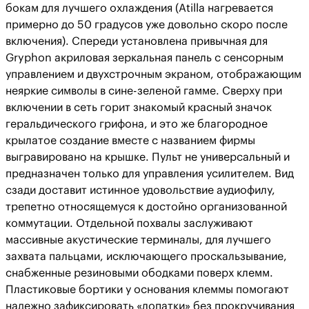
бокам для лучшего охлаждения (Atilla нагревается
примерно до 50 градусов уже довольно скоро после
включения). Спереди установлена привычная для
Gryphon акриловая зеркальная панель с сенсорным
управлением и двухстрочным экраном, отображающим
неяркие символы в сине-зеленой гамме. Сверху при
включении в сеть горит знакомый красный значок
геральдического грифона, и это же благородное
крылатое создание вместе с названием фирмы
выгравировано на крышке. Пульт не универсальный и
предназначен только для управления усилителем. Вид
сзади доставит истинное удовольствие аудиофилу,
трепетно относящемуся к достойно организованной
коммутации. Отдельной похвалы заслуживают
массивные акустические терминалы, для лучшего
захвата пальцами, исключающего проскальзывание,
снабженные резиновыми ободками поверх клемм.
Пластиковые бортики у основания клеммы помогают
надежно зафиксировать «лопатки» без прокручивания