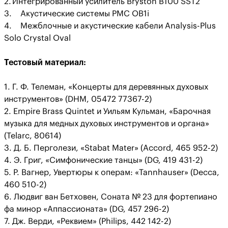
2.
Интегрированный усилитель Bryston B100 SST2
3.
Акустические системы PMC OB1i
4.
Межблочные и акустические кабели Analysis-Plus
Solo Crystal Oval
Тестовый материал:
1. Г. Ф. Телеман, «Концерты для деревянных духовых
инструментов» (DHM, 05472 77367-2)
2. Empire Brass Quintet и Уильям Кульман, «Барочная
музыка для медных духовых инструментов и органа»
(Telarc, 80614)
3. Д. Б. Перголези, «Stabat Mater» (Accord, 465 952-2)
4. Э. Григ, «Симфонические танцы» (DG, 419 431-2)
5. Р. Вагнер, Увертюры к операм: «Tannhauser» (Decca,
460 510-2)
6. Людвиг ван Бетховен, Соната № 23 для фортепиано
фа минор «Аппассионата» (DG, 457 296-2)
7. Дж. Верди, «Реквием» (Philips, 442 142-2)