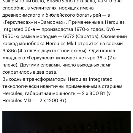
Как бы то ни было, 6п36с ясно показала, на что она
способна, в усилителях, носящих имена
древнеримского и библейского богатырей — в
«Геркулесах» и «Самсонах». Примененные в Hercules
Intgrated 36-е — производства 1970-х годов, 6v6 —
1950-х; самые молодые — 6072 (Саратов). Оконечный
каскад моноблока Hercules MkII строится на восьми
6п36с (4 в плече двухтактной схемы). Один канал
младшего «Геркулеса» включает четыре 36-х (2 в
плече). Другими словами, число выходных ламп
сократилось в два раза.
Выходные трансформаторы Hercules Integrated
технологически идентичны примененным в старшем
Hercules, габаритная мощность — 2 х 800 Вт (у
Hercules MkII — 2 х 1200 Вт).