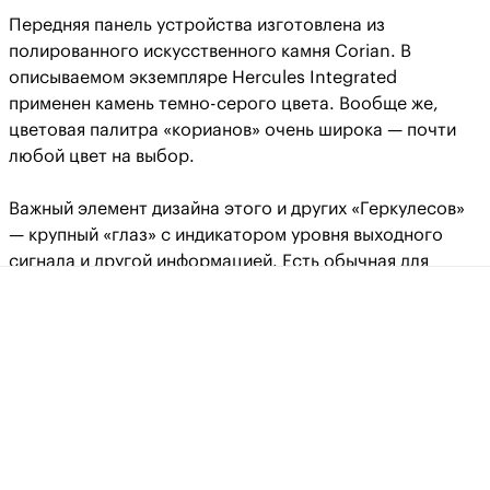
Передняя панель устройства изготовлена из
полированного искусственного камня Corian. В
описываемом экземпляре Hercules Integrated
применен камень темно-серого цвета. Вообще же,
цветовая палитра «корианов» очень широка — почти
любой цвет на выбор.
Важный элемент дизайна этого и других «Геркулесов»
— крупный «глаз» с индикатором уровня выходного
сигнала и другой информацией. Есть обычная для
многих продуктов S.A.Lab трифункциональная ручка
для управления питанием (нажатие, On/Off), выбора
входа (нажать и крутить) или регулировки громкости
(крутить).