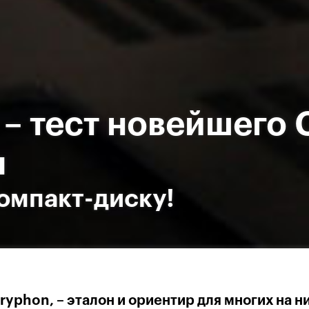
 – тест новейшего 
я
омпакт-диску!
yphon, – эталон и ориентир для многих на н