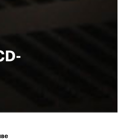
CD-
иве