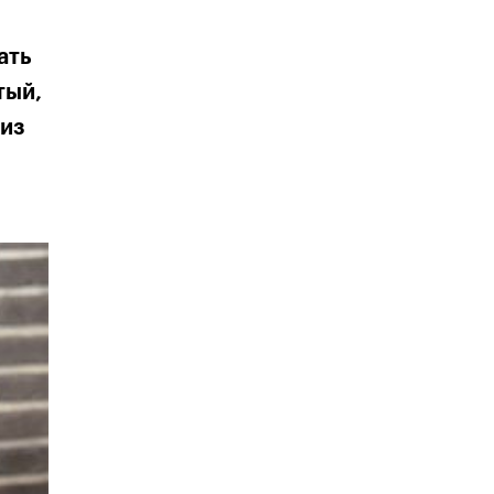
ать
тый,
риз