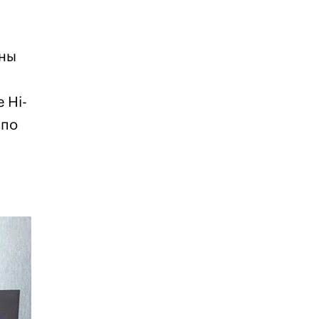
ины
 Hi-
 по