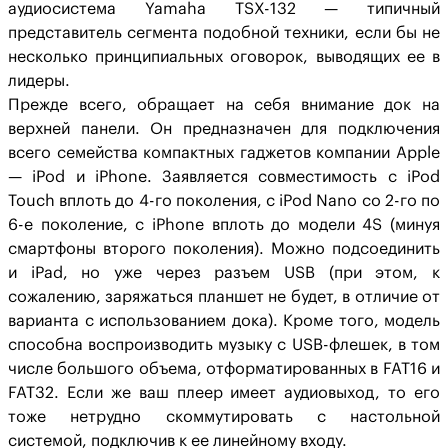
аудиосистема Yamaha TSX-132 — типичный
представитель сегмента подобной техники, если бы не
несколько принципиальных оговорок, выводящих ее в
лидеры.
Прежде всего, обращает на себя внимание док на
верхней панели. Он предназначен для подключения
всего семейства компактных гаджетов компании Apple
— iPod и iPhone. Заявляется совместимость с iPod
Touch вплоть до 4-го поколения, с iPod Nano со 2-го по
6-е поколение, с iPhone вплоть до модели 4S (минуя
смартфоны второго поколения). Можно подсоединить
и iPad, но уже через разъем USB (при этом, к
сожалению, заряжаться планшет не будет, в отличие от
варианта с использованием дока). Кроме того, модель
способна воспроизводить музыку с USB-флешек, в том
числе большого объема, отформатированных в FAT16 и
FAT32. Если же ваш плеер имеет аудиовыход, то его
тоже нетрудно скоммутировать с настольной
системой, подключив к ее линейному входу.