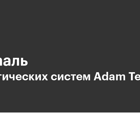
ааль
тических систем Adam T