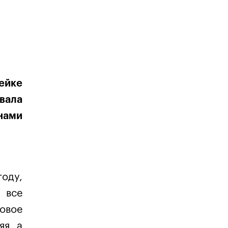
нейке
вала
нами
оду,
 все
овое
яя, а