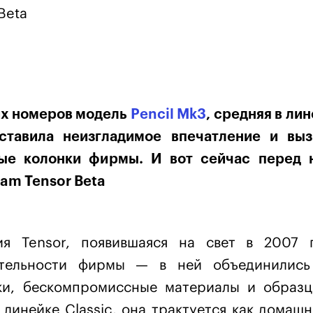
Beta
их номеров модель
Pencil Mk3
, средняя в ли
ставила неизгладимое впечатление и выз
ые колонки фирмы. И вот сейчас перед 
am Tensor Beta
я Tensor, появившаяся на свет в 2007 г
ятельности фирмы — в ней объединились
ки, бескомпромиссные материалы и образц
линейке Classic, она трактуется как домашн