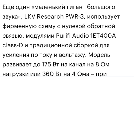
Ещё один «маленький гигант большого
звука», LKV Research PWR-3, использует
фирменную схему с нулевой обратной
связью, модулями Purifi Audio 1ET400A
class-D и традиционной сборкой для
усиления по току и вольтажу. Модель
развивает до 175 Вт на канал на 8 Ом
нагрузки или 360 Вт на 4 Ома – при
сохранении идеального чёрного фона и
полного ощущения «стального кулака в
бархатной перчатке». Шелковистые
высокие частоты – вишенка на торте.
Интегральные усилители