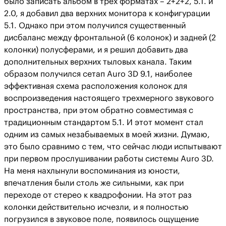
было записать альбом в трех форматах – 2+2+2, 5.1. и
2.0, я добавил два верхних монитора к конфигурации
5.1. Однако при этом получился существенный
дисбаланс между фронтальной (6 колонок) и задней (2
колонки) полусферами, и я решил добавить два
дополнительных верхних тыловых канала. Таким
образом получился сетап Auro 3D 9.1, наиболее
эффективная схема расположения колонок для
воспроизведения настоящего трехмерного звукового
пространства, при этом обратно совместимая с
традиционным стандартом 5.1. И этот момент стал
одним из самых незабываемых в моей жизни. Думаю,
это было сравнимо с тем, что сейчас люди испытывают
при первом прослушивании работы системы Auro 3D.
На меня нахлынули воспоминания из юности,
впечатления были столь же сильными, как при
переходе от стерео к квадрофонии. На этот раз
колонки действительно исчезли, и я полностью
погрузился в звуковое поле, появилось ощущение