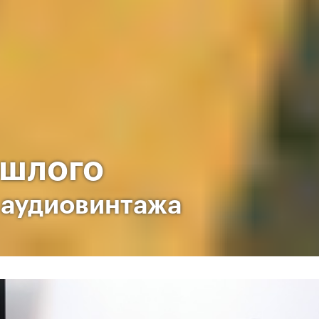
ошлого
я аудиовинтажа