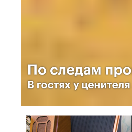
По следам пр
В гостях у ценител