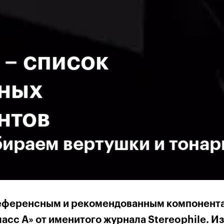
 – список
ных
нтов
ыбираем вертушки и тона
референсным и рекомендованным компонента
асс А» от именитого журнала Stereophile. Из