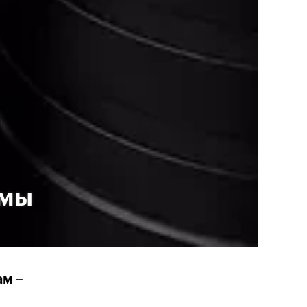
рмы
м –