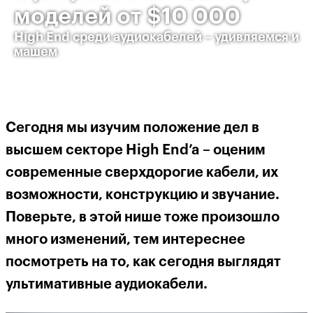
моделей от $10 000
High End среди аудиокабелей – удивляемся и
машем
Сегодня мы изучим положение дел в
высшем секторе
High
End
’
a
– оценим
современные сверхдорогие кабели, их
возможности, конструкцию и звучание.
Поверьте, в этой нише тоже произошло
много изменений, тем интереснее
посмотреть на то, как сегодня выглядят
ультимативные
аудиокабел
и.