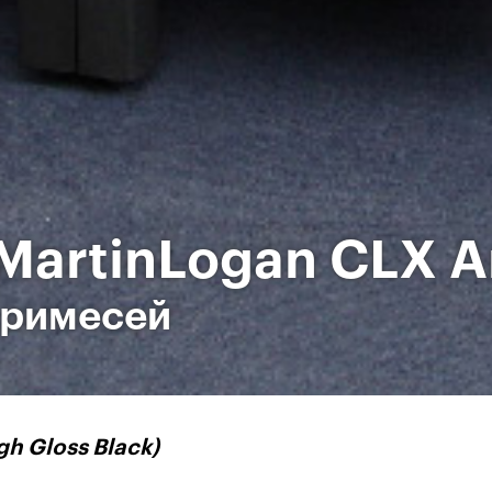
MartinLogan CLX A
примесей
gh Gloss Black)