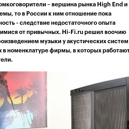
омкоговорители – вершина рынка High End и
мы, то в России к ним отношение пока
ость - следствие недостаточного опыта
имися от привычных. Hi-Fi.ru решил воочию
произведением музыки у акустических систем
х в номенклатуре фирмы, в которых работаю
тели.