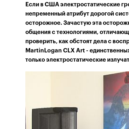
Если в США электростатические гр
непременный атрибут дорогой систе
осторожное. Зачастую эта осторожн
общения с технологиями, отличающ
проверить, как обстоят дела с вос
MartinLogan CLX Art - единственны
только электростатические излуча