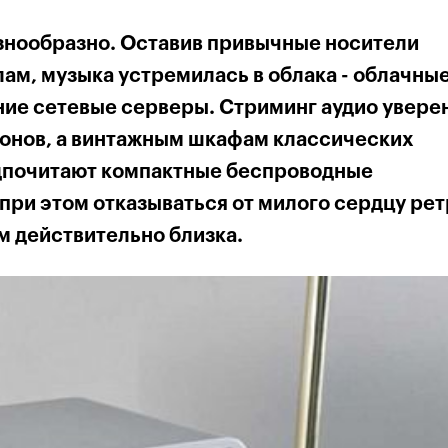
знообразно. Оставив привычные носители
ам, музыка устремилась в облака - облачны
ние сетевые серверы. Стриминг аудио увере
онов, а винтажным шкафам классических
едпочитают компактные беспроводные
 при этом отказываться от милого сердцу рет
м действительно близка.