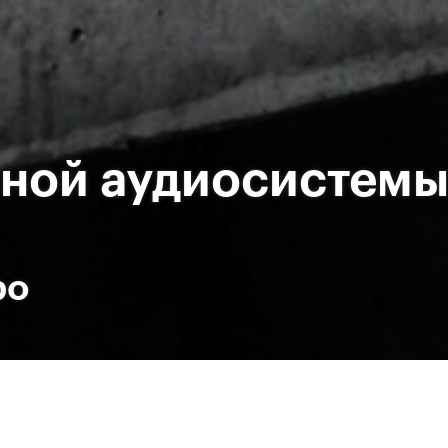
чной аудиосистем
ро