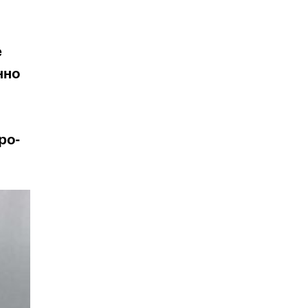
е
нно
ро-