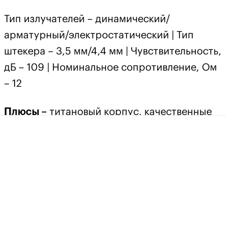
Тип излучателей – динамический/
арматурный/электростатический | Тип
штекера – 3,5 мм/4,4 мм | Чувствительность,
дБ – 109 | Номинальное сопротивление, Ом
– 12
Плюсы –
титановый корпус, качественные
драйверы, сменные фильтры
Минусы –
ограниченный тираж
Вердикт –
превосходные наушники для
любых стилей музыки