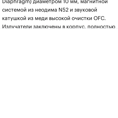
Diaphragm) диаметром 10 мм, магнитной
системой из неодима N52 и звуковой
катушкой из меди высокой очистки OFC.
Излучатели заключены в корпус, полностью
изготовленный из алюминиево-цинкового
сплава. Наушники предлагаются в двух
версиях, с кабелем 1,3 метра из
бескислородной меди с миниджеком 3,5 мм
или кабелем с разъёмом USB-C. Во втором
случае в штекер встроен миниатюрный
цифроаналоговый преобразователь,
который способен декодировать
аудиосигналы с параметрами вплоть до 24
бит / 96 кГц. В этой версии также есть пульт