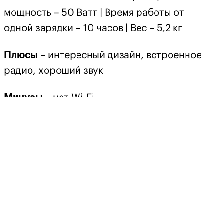
мощность – 50 Ватт | Время работы от
одной зарядки – 10 часов | Вес – 5,2 кг
Плюсы
– интересный дизайн, встроенное
радио, хороший звук
Минусы
– нет Wi-Fi
Вердикт
– необычная Bluetooth-колонка,
похожая на классическое радио
Колонка
Tivoli Songbook MAX
кажется
сошедшей со страниц винтажного каталога.
Аналоговый FM-тюнер с большой
настроечной ручкой и телескопической