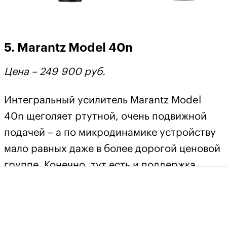
5. Marantz Model 40n
Цена – 249 900 руб.
Интегральный усилитель Marantz Model
40n щеголяет ртутной, очень подвижной
подачей – а по микродинамике устройству
мало равных даже в более дорогой ценовой
группе. Конечно, тут есть и поддержка
технологии HEOS, опции стриминга по Wi-
Fi или Ethernet, клиенты Spotify, Airplay 2,
Tidal, TuneIn и качественный